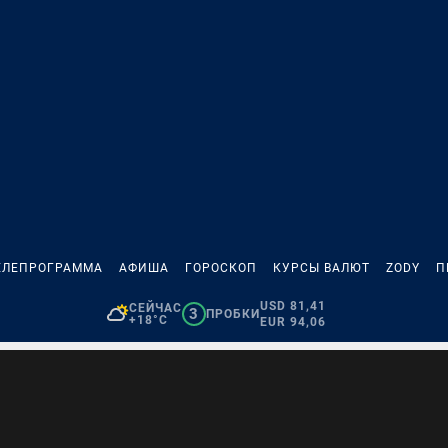
ЕЛЕПРОГРАММА
АФИША
ГОРОСКОП
КУРСЫ ВАЛЮТ
ZODY
П
USD 81,41
СЕЙЧАС
3
ПРОБКИ
+18°C
EUR 94,06