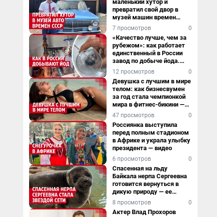
маленький хутор и
превратил свой двор в
музей машин времен
СССР. Видео
7 просмотров
0
«Качество лучше, чем за
рубежом»: как работает
единственный в России
завод по добыче йода.
Видео
12 просмотров
0
Девушка с лучшим в мире
телом: как бизнесвумен
за год стала чемпионкой
мира в фитнес-бикини —
видео
47 просмотров
0
Россиянка выступила
перед полным стадионом
в Африке и украла улыбку
президента — видео
6 просмотров
0
Спасенная на льду
Байкала нерпа Сергеевна
готовится вернуться в
дикую природу — ее
видеоистория
8 просмотров
0
Актер Влад Прохоров