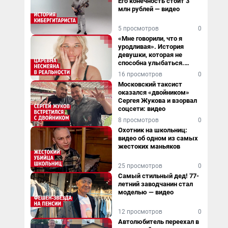
Его конечность стоит 3
млн рублей — видео
5 просмотров
0
«Мне говорили, что я
уродливая». История
девушки, которая не
способна улыбаться.
Видео
16 просмотров
0
Московский таксист
оказался «двойником»
Сергея Жукова и взорвал
соцсети: видео
8 просмотров
0
Охотник на школьниц:
видео об одном из самых
жестоких маньяков
25 просмотров
0
Самый стильный дед! 77-
летний заводчанин стал
моделью — видео
12 просмотров
0
Автолюбитель переехал в