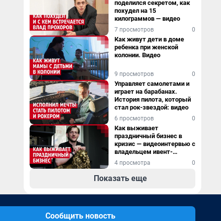
поделился секретом, как
похудел на 15
килограммов — видео
7 просмотров
0
Как живут дети в доме
ребенка при женской
колонии. Видео
9 просмотров
0
Управляет самолетами и
играет на барабанах.
История пилота, который
стал рок-звездой: видео
6 просмотров
0
Как выживает
праздничный бизнес в
кризис — видеоинтервью с
владельцем ивент-
агентства
4 просмотра
0
Показать еще
Сообщить новость