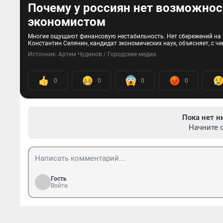
Почему у россиян нет возможнос
экономистом
Многие ощущают финансовую нестабильность. Нет сбережений на н
Константин Селянин, кандидат экономических наук, объясняет, с че
Источник: 
Артем Чудинов / Городские медиа 
0
0
0
0
Пока нет н
Начните 
Гость
Войти