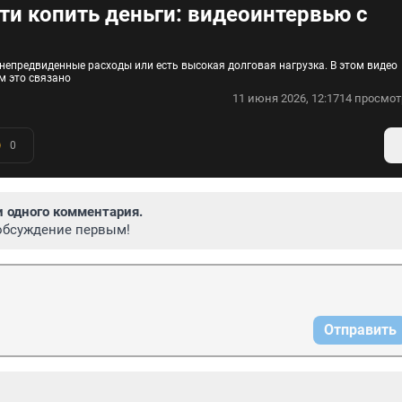
ти копить деньги: видеоинтервью с
епредвиденные расходы или есть высокая долговая нагрузка. В этом видео
м это связано
11 июня 2026, 12:17
14 просмот
0
и одного комментария.
обсуждение первым!
Отправить