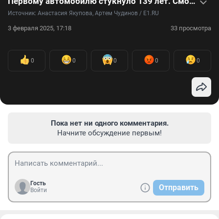
Первому автомобилю стукнуло 139 лет. Смотрите видео, как ездило это трехколесное чудо
Источник: 
Анастасия Якупова, Артем Чудинов / E1.RU
3 февраля 2025, 17:18
33 просмотра
0
0
0
0
0
Пока нет ни одного комментария.
Начните обсуждение первым!
Гость
Отправить
Войти