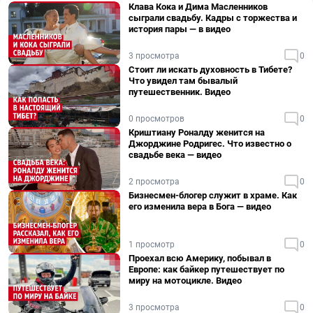
Клава Кока и Дима Масленников
сыграли свадьбу. Кадры с торжества и
история пары — в видео
3 просмотра
0
Стоит ли искать духовность в Тибете?
Что увидел там бывалый
путешественник. Видео
0 просмотров
0
Криштиану Роналду женится на
Джорджине Родригес. Что известно о
свадьбе века — видео
2 просмотра
0
Бизнесмен-блогер служит в храме. Как
его изменила вера в Бога — видео
1 просмотр
0
Проехал всю Америку, побывал в
Европе: как байкер путешествует по
миру на мотоцикле. Видео
3 просмотра
0