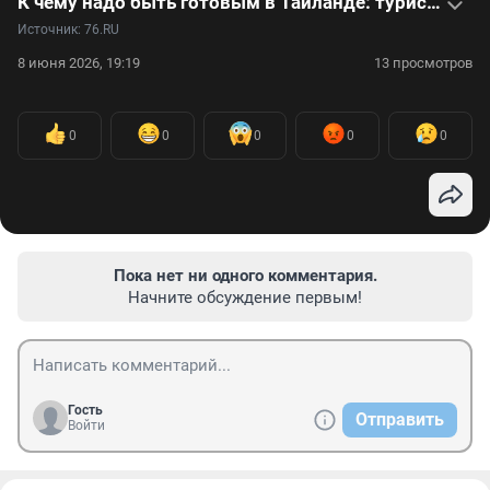
К чему надо быть готовым в Таиланде: туристка о плюсах и минусах отдыха в этой стране. Видео
Источник: 
76.RU
8 июня 2026, 19:19
13 просмотров
0
0
0
0
0
Пока нет ни одного комментария.
Начните обсуждение первым!
Гость
Отправить
Войти