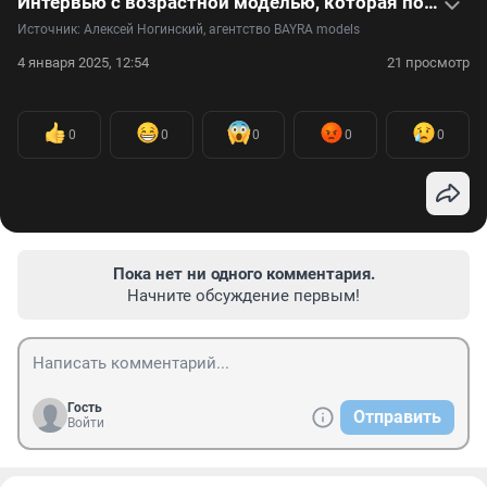
Интервью с возрастной моделью, которая покоряет подиум и снимается в рекламе
Источник: 
Алексей Ногинский, агентство BAYRA models
4 января 2025, 12:54
21 просмотр
0
0
0
0
0
Пока нет ни одного комментария.
Начните обсуждение первым!
Гость
Отправить
Войти