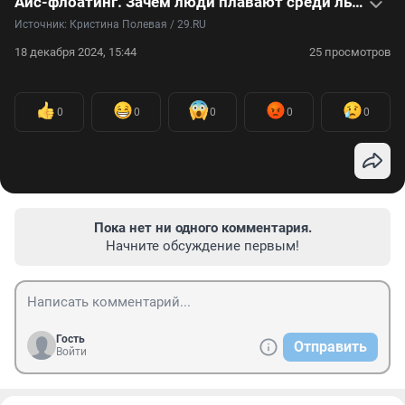
Айс-флоатинг. Зачем люди плавают среди льдов в оранжевых комбинезонах: видео
Источник: 
Кристина Полевая / 29.RU
18 декабря 2024, 15:44
25 просмотров
0
0
0
0
0
Пока нет ни одного комментария.
Начните обсуждение первым!
Гость
Отправить
Войти