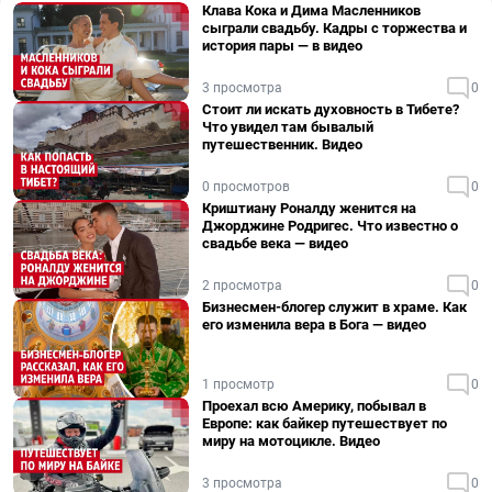
Клава Кока и Дима Масленников
сыграли свадьбу. Кадры с торжества и
история пары — в видео
3 просмотра
0
Стоит ли искать духовность в Тибете?
Что увидел там бывалый
путешественник. Видео
0 просмотров
0
Криштиану Роналду женится на
Джорджине Родригес. Что известно о
свадьбе века — видео
2 просмотра
0
Бизнесмен-блогер служит в храме. Как
его изменила вера в Бога — видео
1 просмотр
0
Проехал всю Америку, побывал в
Европе: как байкер путешествует по
миру на мотоцикле. Видео
3 просмотра
0