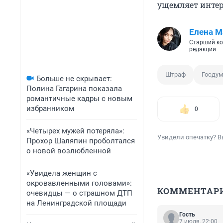
ущемляет интер
Елена М
Старший ко
редакции
Штраф
Госду
Больше не скрывает:
Полина Гагарина показала
романтичные кадры с новым
избранником
0
«Четырех мужей потеряла»:
Увидели опечатку? В
Прохор Шаляпин проболтался
о новой возлюбленной
«Увидела женщин с
окровавленными головами»:
КОММЕНТАР
очевидцы — о страшном ДТП
на Ленинградской площади
Гость
7 июля, 22:00