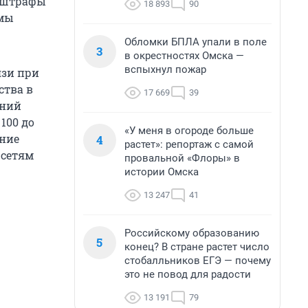
т штрафы
18 893
90
умы
Обломки БПЛА упали в поле
3
в окрестностях Омска —
вспыхнул пожар
язи при
ства в
17 669
39
аний
100 до
«У меня в огороде больше
ение
4
растет»: репортаж с самой
 сетям
провальной «Флоры» в
истории Омска
13 247
41
Российскому образованию
5
конец? В стране растет число
стобалльников ЕГЭ — почему
это не повод для радости
13 191
79