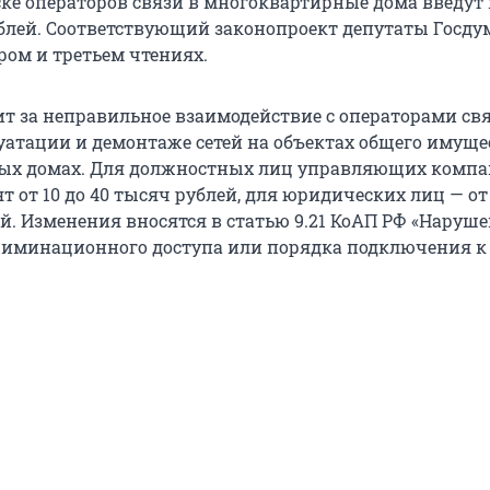
уске операторов связи в многоквартирные дома введу
ублей. Соответствующий законопроект депутаты Госд
ром и третьем чтениях.
ит за неправильное взаимодействие с операторами св
уатации и демонтаже сетей на объектах общего имуще
ых домах. Для должностных лиц управляющих комп
 от 10 до 40 тысяч рублей, для юридических лиц — от 
ей. Изменения вносятся в статью 9.21 КоАП РФ «Наруш
иминационного доступа или порядка подключения к