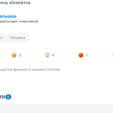
есы абонентов.
альцева
рреспондент оперативной
ма
Поправка
2
0
1
ыделите фрагмент и нажмите Ctrl+Enter
ИИ
5