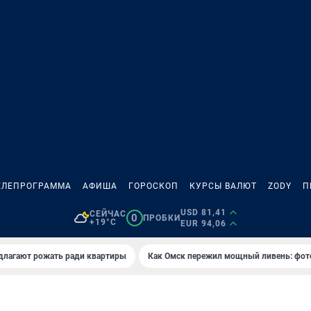
ЕЛЕПРОГРАММА
АФИША
ГОРОСКОП
КУРСЫ ВАЛЮТ
ZODY
П
USD 81,41
СЕЙЧАС
0
ПРОБКИ
+19°C
EUR 94,06
длагают рожать ради квартиры
Как Омск пережил мощный ливень: фот