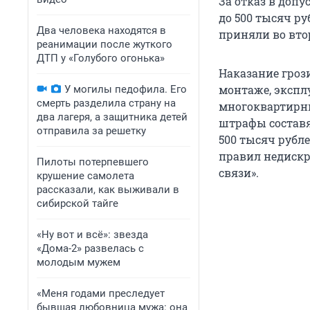
За отказ в доп
до 500 тысяч р
Два человека находятся в
приняли во вто
реанимации после жуткого
ДТП у «Голубого огонька»
Наказание гроз
монтаже, экспл
У могилы педофила. Его
смерть разделила страну на
многоквартирн
два лагеря, а защитника детей
штрафы составят
отправила за решетку
500 тысяч рубл
правил недискр
Пилоты потерпевшего
связи».
крушение самолета
рассказали, как выживали в
сибирской тайге
«Ну вот и всё»: звезда
«Дома-2» развелась с
молодым мужем
«Меня годами преследует
бывшая любовница мужа: она