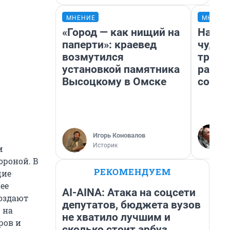
МНЕНИЕ
МНЕНИ
«Город — как нищий на
Насле
паперти»: краевед
чудом
возмутился
транс
установкой памятника
разне
Высоцкому в Омске
совет
Игорь Коновалов
Историк
м
ороной. В
РЕКОМЕНДУЕМ
щие
ее
AI-AINA: Атака на соцсети
оздают
депутатов, бюджета вузов
 на
не хватило лучшим и
ров и
сколько стоит арбуз