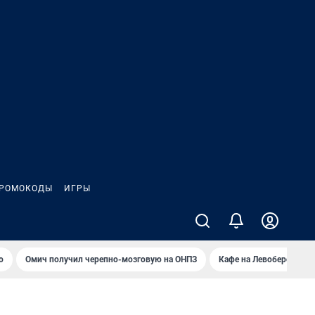
РОМОКОДЫ
ИГРЫ
о
Омич получил черепно-мозговую на ОНПЗ
Кафе на Левобережье в