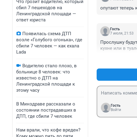
Что грозит водителю, который
сбил 7 пешеходов на
опутают теперь
Ленинградской площади —
ответ юриста
Гость
Появилась схема ДТП
7 июля, 21:53
возле «Голубого огонька», где
Прослушку будут
сбили 7 человек — как ехала
кухне или в туал
Lada
Водителю стало плохо, в
больнице 8 человек: что
известно о ДТП на
Ленинградской площади к
этому часу
В Минздраве рассказали о
Гость
состоянии пострадавших в
Войти
ДТП, где сбили 7 человек
Нам врали, что кофе вреден?
Кому можно пить до пяти