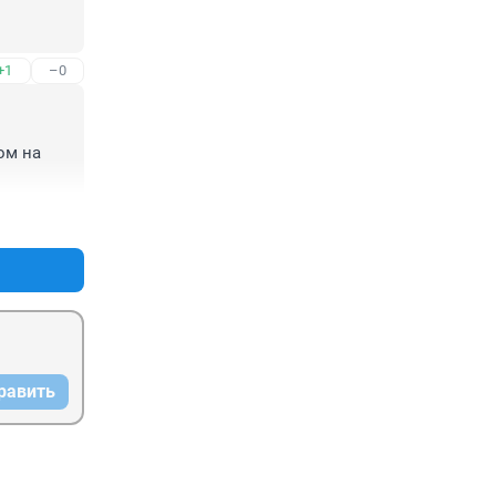
+1
–0
м на 
+0
–0
равить