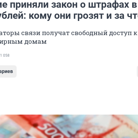
е приняли закон о штрафах в
блей: кому они грозят и за ч
аторы связи получат свободный доступ к
тирным домам
1 058
ариев