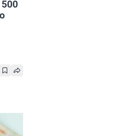
 500
то