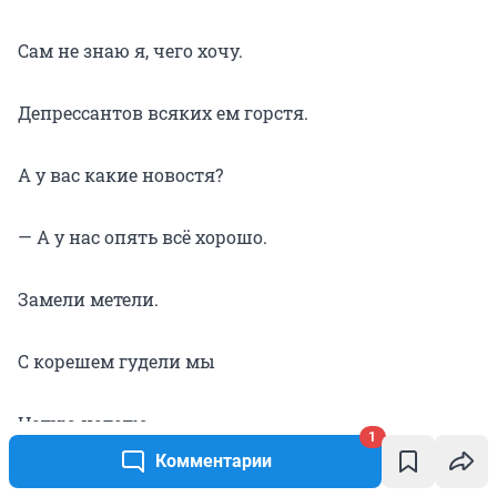
Сам не знаю я, чего хочу.
Депрессантов всяких ем горстя.
А у вас какие новостя?
— А у нас опять всё хорошо.
Замели метели.
С корешем гудели мы
Целую неделю.
1
Комментарии
А потом ему я в рог