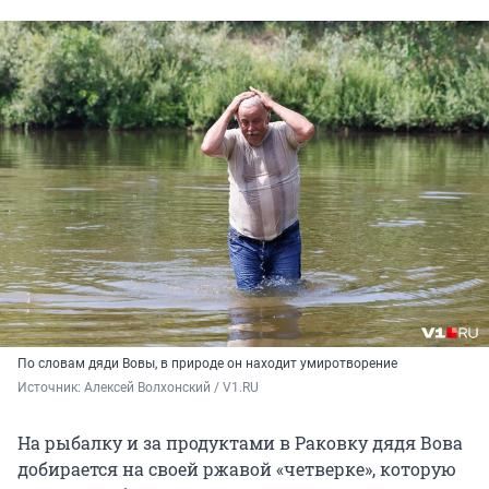
По словам дяди Вовы, в природе он находит умиротворение
Источник: 
Алексей Волхонский / V1.RU
На рыбалку и за продуктами в Раковку дядя Вова
добирается на своей ржавой «четверке», которую