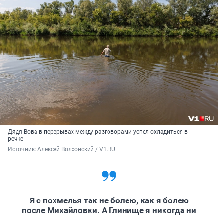
Дядя Вова в перерывах между разговорами успел охладиться в
речке
Источник: 
Алексей Волхонский / V1.RU
Я с похмелья так не болею, как я болею
после Михайловки. А Глинище я никогда ни