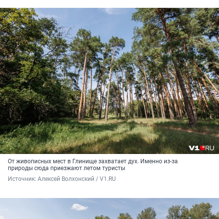
От живописных мест в Глинище захватает дух. Именно из-за
природы сюда приезжают летом туристы
Источник: 
Алексей Волхонский / V1.RU