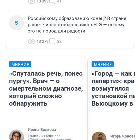
13 393
41
Российскому образованию конец? В стране
5
растет число стобалльников ЕГЭ — почему
это не повод для радости
13 279
82
МНЕНИЕ
МНЕНИЕ
«Спуталась речь, понес
«Город — как н
пургу». Врач — о
паперти»: крае
смертельном диагнозе,
возмутился
который сложно
установкой па
обнаружить
Высоцкому в 
Ирина Волкова
Главврач клиники
Игорь Коновал