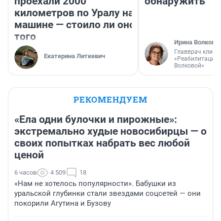
проехали 2000
обнаружить
километров по Уралу на
машине — стоило ли оно
того
Ирина Волкова
Главврач клини
Екатерина Литкевич
«Реабилитация 
Волковой»
РЕКОМЕНДУЕМ
«Ела одни булочки и пирожные»:
экстремально худые новосибирцы — о
своих попытках набрать вес любой
ценой
6 часов
4 509
18
«Нам не хотелось популярности». Бабушки из
уральской глубинки стали звездами соцсетей — они
покорили Агутина и Бузову