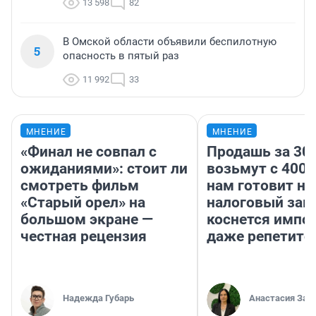
13 598
82
В Омской области объявили беспилотную
5
опасность в пятый раз
11 992
33
МНЕНИЕ
МНЕНИЕ
«Финал не совпал с
Продашь за 300
ожиданиями»: стоит ли
возьмут с 4000
смотреть фильм
нам готовит н
«Старый орел» на
налоговый зако
большом экране —
коснется импор
честная рецензия
даже репетито
Надежда Губарь
Анастасия Зав