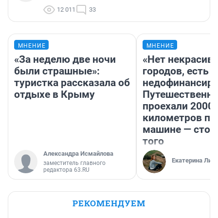
12 011
33
МНЕНИЕ
МНЕНИЕ
«За неделю две ночи
«Нет некрасив
были страшные»:
городов, есть
туристка рассказала об
недофинансиро
отдыхе в Крыму
Путешественн
проехали 2000
километров по 
машине — стои
того
Александра Исмайлова
Екатерина Лит
заместитель главного
редактора 63.RU
РЕКОМЕНДУЕМ