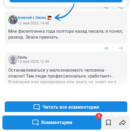
жизни, преступники не дремлют.
+0
–0
Алексий с Омска
12 мая 2023, 14:40
Мне филиппинка года полтора назад писала, я понял, 
развод. Звала приехать .
+0
–0
Гость
12 мая 2023, 12:49
Останавливаться у малознакомого человека - 
опасно! Там люди профессионально «работают» . 
Компания или однодневка или знать не знает ни о 
каком собеседовании. …
+0
–0
Читать все комментарии
5
Комментарии