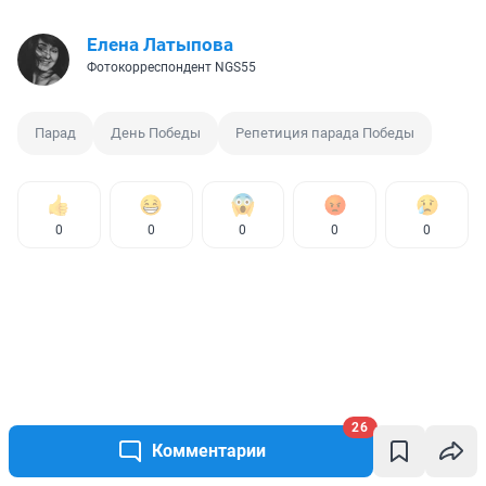
Елена Латыпова
Фотокорреспондент NGS55
Парад
День Победы
Репетиция парада Победы
0
0
0
0
0
26
Комментарии