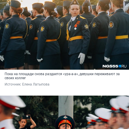
Пока на площади снова раздается «ура-а-а», девушки переживают за
своих коллег
Источник: 
Елена Латыпова