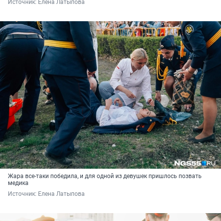
Источник: 
Елена Латыпова
Жара все-таки победила, и для одной из девушек пришлось позвать
медика
Источник: 
Елена Латыпова