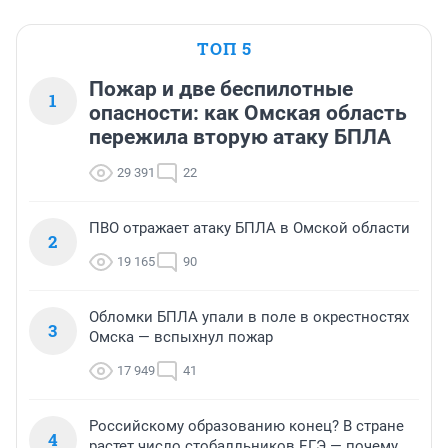
ТОП 5
Пожар и две беспилотные
1
опасности: как Омская область
пережила вторую атаку БПЛА
29 391
22
ПВО отражает атаку БПЛА в Омской области
2
19 165
90
Обломки БПЛА упали в поле в окрестностях
3
Омска — вспыхнул пожар
17 949
41
Российскому образованию конец? В стране
4
растет число стобалльников ЕГЭ — почему