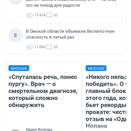
это не повод для радости
13 474
82
В Омской области объявили беспилотную
5
опасность в пятый раз
11 896
33
МНЕНИЕ
МНЕНИЕ
«Спуталась речь, понес
«Никого нельз
пургу». Врач — о
победить». О ч
смертельном диагнозе,
главный блокб
который сложно
этого года, ко
обнаружить
бьет рекорды 
прокате: честн
отзыв на «Оди
Нолана
Ирина Волкова