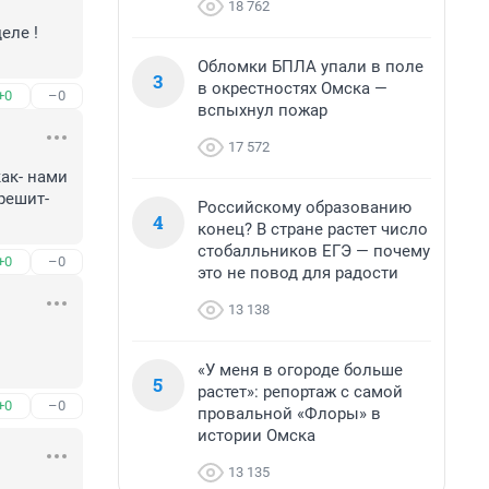
18 762
ле ! 
Обломки БПЛА упали в поле
3
в окрестностях Омска —
+0
–0
вспыхнул пожар
17 572
ак- нами 
решит- 
Российскому образованию
4
конец? В стране растет число
стобалльников ЕГЭ — почему
+0
–0
это не повод для радости
13 138
«У меня в огороде больше
5
растет»: репортаж с самой
+0
–0
провальной «Флоры» в
истории Омска
13 135