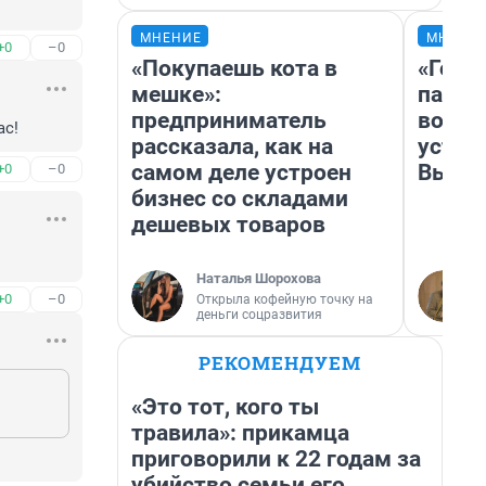
МНЕНИЕ
МНЕНИ
+0
–0
«Покупаешь кота в
«Горо
мешке»:
папер
предприниматель
возму
ас!
рассказала, как на
устан
самом деле устроен
Высоц
+0
–0
бизнес со складами
дешевых товаров
Наталья Шорохова
+0
–0
Открыла кофейную точку на
деньги соцразвития
РЕКОМЕНДУЕМ
«Это тот, кого ты
травила»: прикамца
приговорили к 22 годам за
убийство семьи его