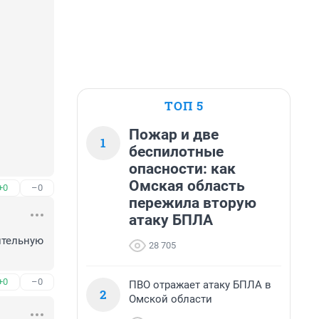
ТОП 5
Пожар и две
1
беспилотные
опасности: как
Омская область
+0
–0
пережила вторую
атаку БПЛА
тельную 
28 705
+0
–0
ПВО отражает атаку БПЛА в
2
Омской области