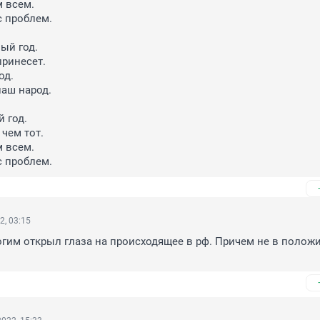
всем.

 проблем.

ый год.

ринесет.

д.

аш народ.

 год.

чем тот.

всем.

с проблем.
2, 03:15
гим открыл глаза на происходящее в рф. Причем не в положи