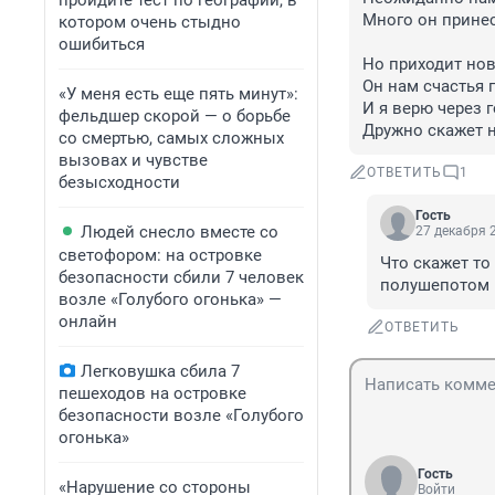
пройдите тест по географии, в
Много он принес
котором очень стыдно
ошибиться
Но приходит нов
Он нам счастья п
«У меня есть еще пять минут»:
И я верю через го
фельдшер скорой — о борьбе
Дружно скажет н
со смертью, самых сложных
вызовах и чувстве
ОТВЕТИТЬ
1
безысходности
Гость
Людей снесло вместе со
27 декабря 2
светофором: на островке
Что скажет то 
безопасности сбили 7 человек
полушепотом г
возле «Голубого огонька» —
онлайн
ОТВЕТИТЬ
Легковушка сбила 7
пешеходов на островке
безопасности возле «Голубого
огонька»
Гость
«Нарушение со стороны
Войти