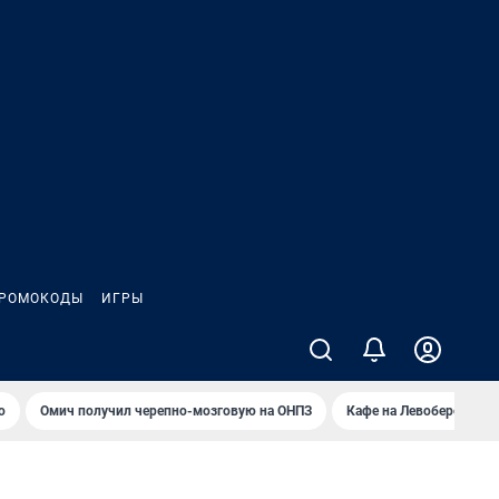
РОМОКОДЫ
ИГРЫ
о
Омич получил черепно-мозговую на ОНПЗ
Кафе на Левобережье в