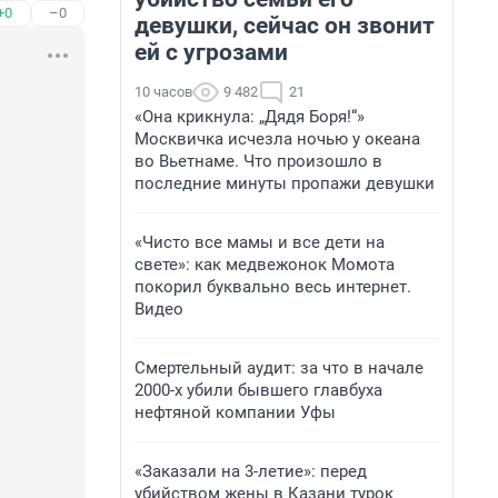
+0
–0
девушки, сейчас он звонит
ей с угрозами
10 часов
9 482
21
«Она крикнула: „Дядя Боря!“»
Москвичка исчезла ночью у океана
во Вьетнаме. Что произошло в
последние минуты пропажи девушки
«Чисто все мамы и все дети на
свете»: как медвежонок Момота
покорил буквально весь интернет.
Видео
Смертельный аудит: за что в начале
2000-х убили бывшего главбуха
нефтяной компании Уфы
«Заказали на 3-летие»: перед
убийством жены в Казани турок