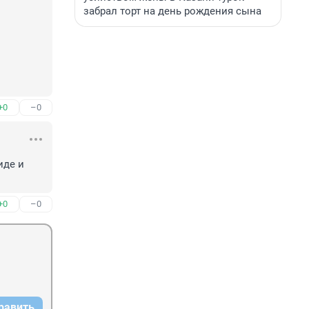
забрал торт на день рождения сына
+0
–0
де и 
+0
–0
равить