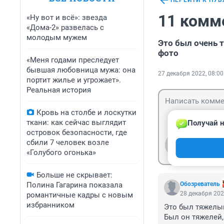
ПЕРЕЙТИ К ПУ
11 комм
«Ну вот и всё»: звезда
«Дома-2» развелась с
молодым мужем
Это был очень 
фото
«Меня годами преследует
бывшая любовница мужа: она
27 декабря 2022, 08:00
портит жилье и угрожает».
Реальная история
Кровь на столбе и лоскутки
ткани: как сейчас выглядит
Получай н
островок безопасности, где
сбили 7 человек возле
Гость
Войти
«Голубого огонька»
Больше не скрывает:
Полина Гагарина показала
Обозреватель
28 декабря 202
романтичные кадры с новым
избранником
Это был тяжелый
Был он тяжелей, 