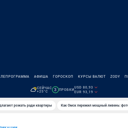
ЕЛЕПРОГРАММА
АФИША
ГОРОСКОП
КУРСЫ ВАЛЮТ
ZODY
П
USD 80,93
СЕЙЧАС
3
ПРОБКИ
+25°C
EUR 93,19
длагают рожать ради квартиры
Как Омск пережил мощный ливень: фот