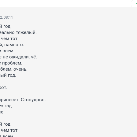
2, 08:11
 год.

реально тяжелый.

чем тот.

, намного.

всем.

 не ожидали, чё.

 проблем.

лем, очень.

ый год.

от.

ринесет! Стопудово.

 год.

! 

 год.

чем тот.

всем.
