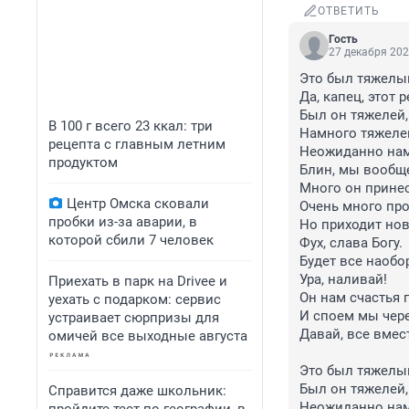
ОТВЕТИТЬ
Гость
27 декабря 202
Это был тяжелый
Да, капец, этот 
Был он тяжелей, 
В 100 г всего 23 ккал: три
Намного тяжелей
рецепта с главным летним
Неожиданно нам 
продуктом
Блин, мы вообще
Много он принес
Центр Омска сковали
Очень много проб
пробки из-за аварии, в
Но приходит нов
которой сбили 7 человек
Фух, слава Богу.

Будет все наобор
Ура, наливай!

Приехать в парк на Drivee и
Он нам счастья п
уехать с подарком: сервис
И споем мы через
устраивает сюрпризы для
Давай, все вместе
омичей все выходные августа
Это был тяжелый
Был он тяжелей, 
Справится даже школьник:
Неожиданно нам 