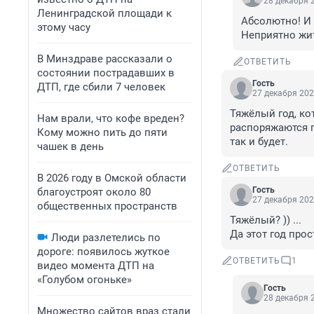
28 декабря 2
Ленинградской площади к
Абсолютно! И 
этому часу
Неприятно жи
В Минздраве рассказали о
ОТВЕТИТЬ
состоянии пострадавших в
Гость
ДТП, где сбили 7 человек
27 декабря 202
Тяжёлый год, ко
Нам врали, что кофе вреден?
распоряжаются по
Кому можно пить до пяти
так и будет.
чашек в день
ОТВЕТИТЬ
В 2026 году в Омской области
Гость
благоустроят около 80
27 декабря 202
общественных пространств
Тяжёлый? )) ... 

Да этот год прос
Люди разлетелись по
дороге: появилось жуткое
ОТВЕТИТЬ
1
видео момента ДТП на
«Голубом огоньке»
Гость
28 декабря 2
Множество сайтов враз стали