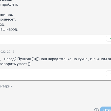
 проблем.

ый год.

ринесет.

д.

аш народ.
022, 20:13
,… народ? Пушкин ))))))наш народ только на кухне , в пьяном ви
оворить умеет ))
Отп