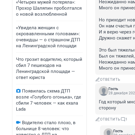
Неожиданно нам 
«Четырех мужей потеряла»:
Много он принес
Прохор Шаляпин проболтался
о новой возлюбленной
Но приходит нов
Он нам счастья п
«Увидела женщин с
И я верю через го
окровавленными головами»:
Дружно скажет н
очевидцы — о страшном ДТП
на Ленинградской площади
Это был тяжелый
Был он тяжелей, 
Что грозит водителю, который
Неожиданно нам 
сбил 7 пешеходов на
Много он прине
Ленинградской площади —
ответ юриста
ОТВЕТИТЬ
Гость
Появилась схема ДТП
28 декабря 202
возле «Голубого огонька», где
Год который мно
сбили 7 человек — как ехала
сторону
Lada
ОТВЕТИТЬ
1
Водителю стало плохо, в
больнице 8 человек: что
Гость
известно о ДТП на