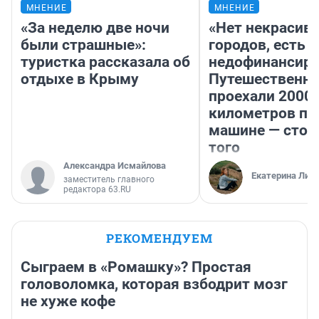
МНЕНИЕ
МНЕНИЕ
«За неделю две ночи
«Нет некрасив
были страшные»:
городов, есть
туристка рассказала об
недофинансиро
отдыхе в Крыму
Путешественн
проехали 2000
километров по 
машине — стои
того
Александра Исмайлова
Екатерина Лит
заместитель главного
редактора 63.RU
РЕКОМЕНДУЕМ
Сыграем в «Ромашку»? Простая
головоломка, которая взбодрит мозг
не хуже кофе