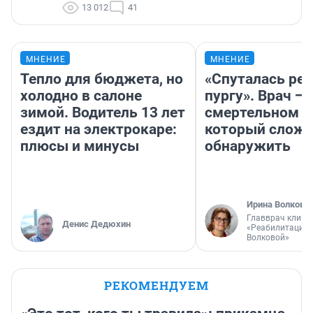
13 012
41
МНЕНИЕ
МНЕНИЕ
Тепло для бюджета, но
«Спуталась реч
холодно в салоне
пургу». Врач — 
зимой. Водитель 13 лет
смертельном д
ездит на электрокаре:
который слож
плюсы и минусы
обнаружить
Ирина Волкова
Главврач клини
Денис Дедюхин
«Реабилитация 
Волковой»
РЕКОМЕНДУЕМ