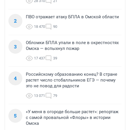
28 310
21
ПВО отражает атаку БПЛА в Омской области
2
18 470
90
Обломки БПЛА упали в поле в окрестностях
3
Омска — вспыхнул пожар
17 437
39
Российскому образованию конец? В стране
4
растет число стобалльников ЕГЭ — почему
это не повод для радости
13 071
79
«У меня в огороде больше растет»: репортаж
5
с самой провальной «Флоры» в истории
Омска