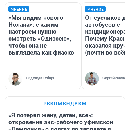
МНЕНИЕ
МНЕНИЕ
«Мы видим нового
От сусликов до
Нолана»: с каким
автобусов с
настроем нужно
кондиционерам
смотреть «Одиссею»,
Почему Красно
чтобы она не
оказался круч
выглядела как фиаско
(почти во всём
Надежда Губарь
Сергей Энквист
РЕКОМЕНДУЕМ
«Я потерял жену, детей, всё»:
откровения экс-рабочего уфимской
«Лампочки» о долгах по зарплате и