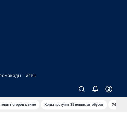
РОМОКОДЫ
ИГРЫ
товить огород к зиме
Когда поступят 35 новых автобусов
Убийца р