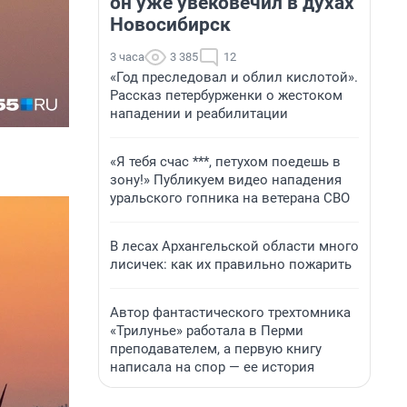
он уже увековечил в духах
Новосибирск
3 часа
3 385
12
«Год преследовал и облил кислотой».
Рассказ петербурженки о жестоком
нападении и реабилитации
«Я тебя счас ***, петухом поедешь в
зону!» Публикуем видео нападения
уральского гопника на ветерана СВО
В лесах Архангельской области много
лисичек: как их правильно пожарить
Автор фантастического трехтомника
«Трилунье» работала в Перми
преподавателем, а первую книгу
написала на спор — ее история