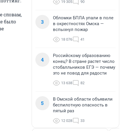
споттинг.
19 305
90
е словам,
Обломки БПЛА упали в поле
3
де было
в окрестностях Омска —
ве
вспыхнул пожар
18 076
41
Российскому образованию
4
конец? В стране растет число
стобалльников ЕГЭ — почему
это не повод для радости
13 638
82
В Омской области объявили
5
беспилотную опасность в
пятый раз
12 028
33