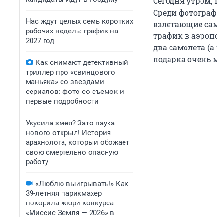
Сегодня утром,
Среди фотограф
Нас ждут целых семь коротких
взлетающие сам
рабочих недель: график на
трафик в аэроп
2027 год
два самолета (а
подарка очень 
Как снимают детективный
триллер про «свинцового
маньяка» со звездами
сериалов: фото со съемок и
первые подробности
Укусила змея? Зато паука
нового открыл! История
арахнолога, который обожает
свою смертельно опасную
работу
«Люблю выигрывать!» Как
39-летняя парикмахер
покорила жюри конкурса
«Миссис Земля — 2026» в