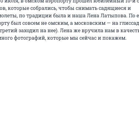
 10 июля, в омском аэропорту прошел юбилейный 10-й 
ов, которые собрались, чтобы снимать садящиеся и
олеты, по традиции была и наша Лена Латыпова. По е
орту был совсем не омским, а московским — на глисса
 третий заходил на нее). Лена же вручила нам в качест
много фотографий, которые мы сейчас и покажем.