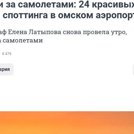
и за самолетами: 24 красивы
 споттинга в омском аэропор
ф Елена Латыпова снова провела утро,
а самолетами
8 479
ария