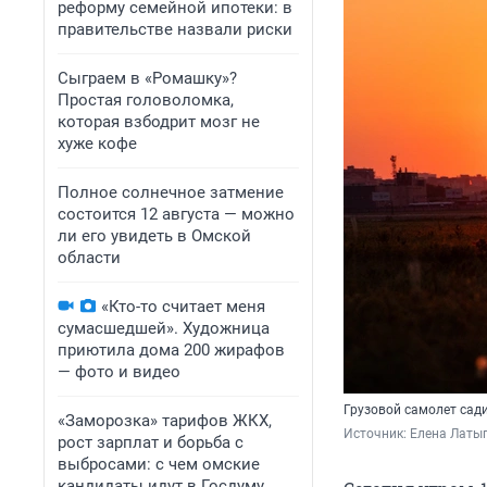
реформу семейной ипотеки: в
правительстве назвали риски
Сыграем в «Ромашку»?
Простая головоломка,
которая взбодрит мозг не
хуже кофе
Полное солнечное затмение
состоится 12 августа — можно
ли его увидеть в Омской
области
«Кто-то считает меня
сумасшедшей». Художница
приютила дома 200 жирафов
— фото и видео
Грузовой самолет сади
«Заморозка» тарифов ЖКХ,
Источник: 
Елена Латы
рост зарплат и борьба с
выбросами: с чем омские
кандидаты идут в Госдуму