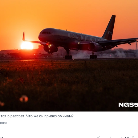
тся в рассвет. Что же он привез омичам?
пова