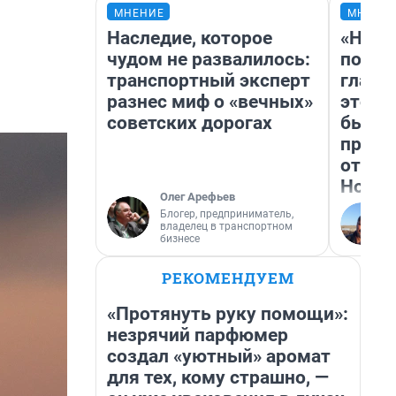
МНЕНИЕ
МНЕНИ
Наследие, которое
«Нико
чудом не развалилось:
побед
транспортный эксперт
главн
разнес миф о «вечных»
этого
советских дорогах
бьет 
прока
отзыв
Нолан
Олег Арефьев
Блогер, предприниматель,
владелец в транспортном
бизнесе
РЕКОМЕНДУЕМ
«Протянуть руку помощи»:
незрячий парфюмер
создал «уютный» аромат
для тех, кому страшно, —