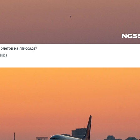
молетов на глиссаде?
пова