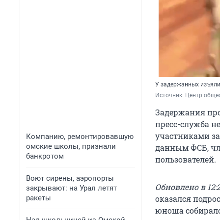
У задержанных изъяли
Источник: 
Центр обще
Задержания про
пресс-служба не
участниками за
Компанию, ремонтировавшую
омские школы, признали
данным ФСБ, чл
банкротом
пользователей.
Воют сирены, аэропорты
Обновлено в 12:2
закрывают: на Урал летят
оказался подро
ракеты
юноша собиралс