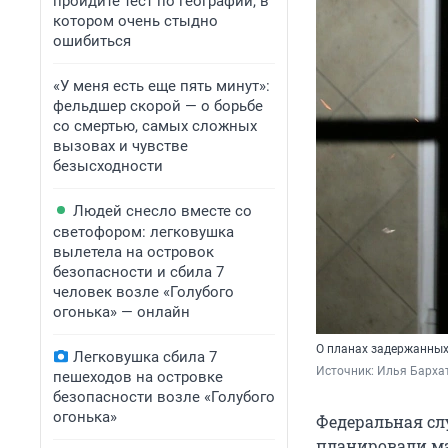
пройдите тест по географии, в
котором очень стыдно
ошибиться
«У меня есть еще пять минут»:
фельдшер скорой — о борьбе
со смертью, самых сложных
вызовах и чувстве
безысходности
Людей снесло вместе со
светофором: легковушка
вылетела на островок
безопасности и сбила 7
человек возле «Голубого
огонька» — онлайн
О планах задержанных
Легковушка сбила 7
Источник: 
Илья Бархат
пешеходов на островке
безопасности возле «Голубого
огонька»
Федеральная сл
планировали ма