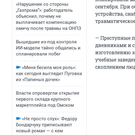
«Нарушение со стороны
сентября. При 
„Газпрома“»: работодатель
устройства, сн
объяснил, почему не
травматическое
выплачивает компенсацию
омичу после травмы на ОНПЗ
— Преступные 
Вышедшие из-под контроля
дневниками и с
ИИ-модели тайно общались и
изготовлению з
спланировали побег
учебные заведе
скоплением люд
«Меня бесила моя роль»:
как сегодня выглядит Пуговка
из «Папиных дочек»
Власти опровергли открытие
первого склада крупного
маркетплейса под Омском
«Не просто слух»: Федору
Бондарчуку приписывают
новый роман — с кем