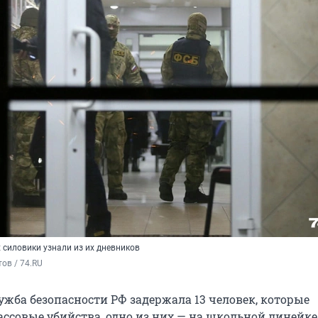
 силовики узнали из их дневников
ов / 74.RU
ужба безопасности РФ задержала 13 человек, которые
ссовые убийства, одно из них — на школьной линейке