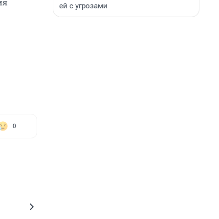
ия
ей с угрозами
0