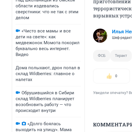
Над школьницей из Омской
приготовлении 
области издевались
террористическ
сверстники: что не так с этим
взрывных устро
делом
«Чисто все мамы и все
Илья Не
дети на свете»: как
Шеф-редакт
медвежонок Момота покорил
буквально весь интернет.
Видео
ФСБ
Теракт
Дома полыхают, дрон попал в
склад Wildberries: главное о
0
налетах
Обрушившийся в Сибири
Увидели опечатку? В
склад Wildberries планирует
возобновить работу — что
происходит внутри
КОММЕНТАР
«Долго боялась
выходить на улицу». Мама