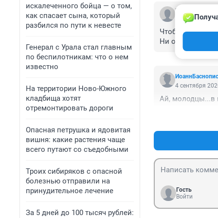
искалеченного бойца — о том,
Гость
как спасает сына, который
Получа
6 сентября 202
разбился по пути к невесте
Чтобы победить н
Ни одного теракт
Генерал с Урала стал главным
по беспилотникам: что о нем
известно
ИоаннБаснопи
4 сентября 202
На территории Ново-Южного
кладбища хотят
Ай, молодцы...в
отремонтировать дороги
Опасная петрушка и ядовитая
вишня: какие растения чаще
всего путают со съедобными
Троих сибиряков с опасной
болезнью отправили на
Гость
принудительное лечение
Войти
За 5 дней до 100 тысяч рублей: