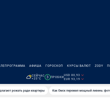
ЕЛЕПРОГРАММА
АФИША
ГОРОСКОП
КУРСЫ ВАЛЮТ
ZODY
П
USD 80,93
СЕЙЧАС
3
ПРОБКИ
+25°C
EUR 93,19
длагают рожать ради квартиры
Как Омск пережил мощный ливень: фот