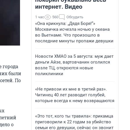
интернет. Видео
1 час
560
Обсудить
«Она крикнула: „Дядя Боря!“»
Москвичка исчезла ночью у океана
во Вьетнаме. Что произошло в
последние минуты пропажи девушки
Новости ХМАО за 5 августа: муж дает
деньги Айзе, вартовчанин оголился
 города
возле ТЦ, откроются новые
 них были
поликлиники
сетей. По
«Не привози их мне в третий раз».
Читинец 40 лет разводит голубей,
которые всегда к нему возвращаются
ых
«Это тот, кого ты травила»: прикамца
-летний
приговорили к 22 годам за убийство
дело о
семьи его девушки, сейчас он звонит