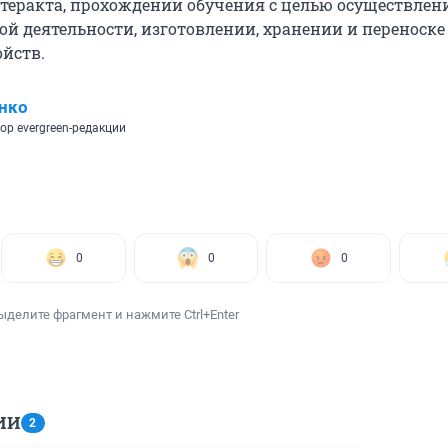
теракта, прохождении обучения с целью осуществлен
ой деятельности, изготовлении, хранении и переноске
йств.
нко
ор evergreen-редакции
0
0
0
ыделите фрагмент и нажмите Ctrl+Enter
ИИ
2