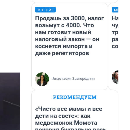
МНЕНИЕ
МНЕНИ
Продашь за 3000, налог
Насле
возьмут с 4000. Что
чудом
нам готовит новый
транс
налоговый закон — он
разне
коснется импорта и
совет
даже репетиторов
Анастасия Завгородняя
РЕКОМЕНДУЕМ
«Чисто все мамы и все
дети на свете»: как
медвежонок Момота
покорил буквально весь