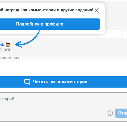
й награды за комментарии и другие задания!
0, 18:51
ужно возглавить, удачно )))

Подробнее в профиле
а, сплошные победы ..... медали в студию !
сеЦ
0, 16:01
 какой раз
Читать все комментарии
Отп