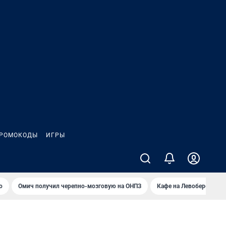
РОМОКОДЫ
ИГРЫ
о
Омич получил черепно-мозговую на ОНПЗ
Кафе на Левобережье в