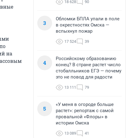
18 628
90
ывные
Обломки БПЛА упали в поле
3
в окрестностях Омска —
вспыхнул пожар
ыми
17 524
39
по
ий на
Российскому образованию
массовым
4
конец? В стране растет число
стобалльников ЕГЭ — почему
это не повод для радости
13 111
79
«У меня в огороде больше
5
растет»: репортаж с самой
провальной «Флоры» в
истории Омска
13 089
41