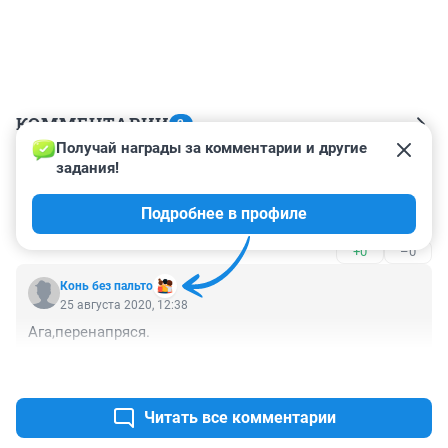
КОММЕНТАРИИ
2
Получай награды за комментарии и другие 
задания!
Гость
25 августа 2020, 22:38
Подробнее в профиле
перенапрягся ? Он , что, кули ворочал ?
+0
–0
Конь без пальто
25 августа 2020, 12:38
Ага,перенапряся.
+0
–0
Читать все комментарии