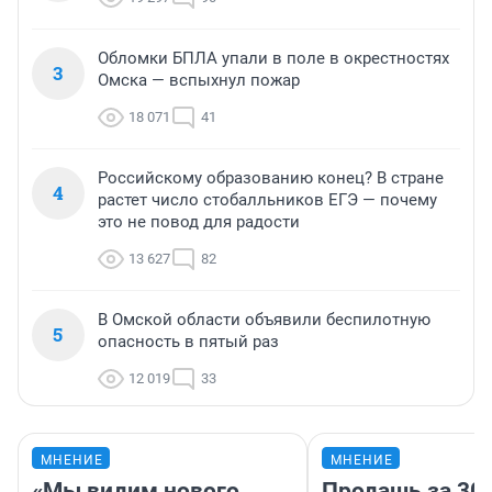
Обломки БПЛА упали в поле в окрестностях
3
Омска — вспыхнул пожар
18 071
41
Российскому образованию конец? В стране
4
растет число стобалльников ЕГЭ — почему
это не повод для радости
13 627
82
В Омской области объявили беспилотную
5
опасность в пятый раз
12 019
33
МНЕНИЕ
МНЕНИЕ
«Мы видим нового
Продашь за 300