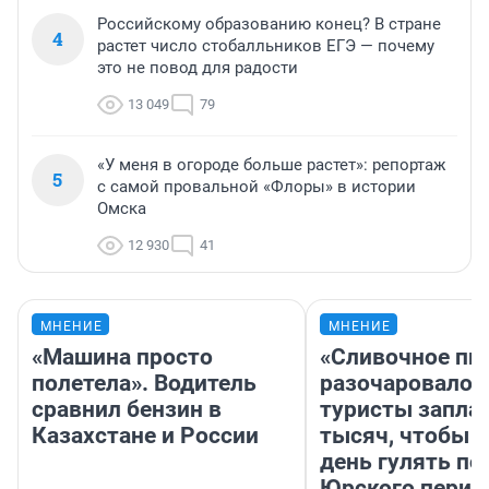
Российскому образованию конец? В стране
4
растет число стобалльников ЕГЭ — почему
это не повод для радости
13 049
79
«У меня в огороде больше растет»: репортаж
5
с самой провальной «Флоры» в истории
Омска
12 930
41
МНЕНИЕ
МНЕНИЕ
«Машина просто
«Сливочное пи
полетела». Водитель
разочаровало»
сравнил бензин в
туристы запла
Казахстане и России
тысяч, чтобы 
день гулять по
Юрского перио