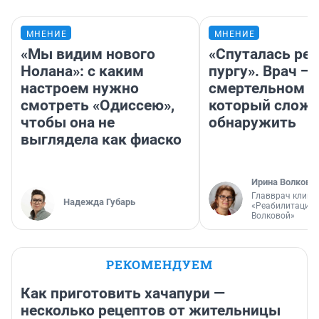
МНЕНИЕ
МНЕНИЕ
«Мы видим нового
«Спуталась реч
Нолана»: с каким
пургу». Врач — 
настроем нужно
смертельном д
смотреть «Одиссею»,
который слож
чтобы она не
обнаружить
выглядела как фиаско
Ирина Волкова
Главврач клини
Надежда Губарь
«Реабилитация 
Волковой»
РЕКОМЕНДУЕМ
Как приготовить хачапури —
несколько рецептов от жительницы