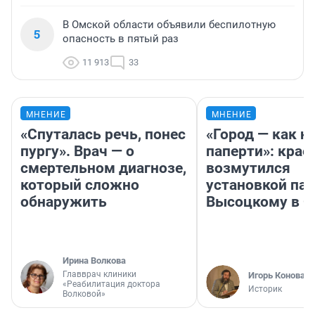
В Омской области объявили беспилотную
5
опасность в пятый раз
11 913
33
МНЕНИЕ
МНЕНИЕ
«Спуталась речь, понес
«Город — как н
пургу». Врач — о
паперти»: крае
смертельном диагнозе,
возмутился
который сложно
установкой па
обнаружить
Высоцкому в 
Ирина Волкова
Главврач клиники
Игорь Коновал
«Реабилитация доктора
Историк
Волковой»