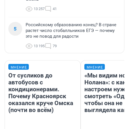
13 257
41
Российскому образованию конец? В стране
5
растет число стобалльников ЕГЭ — почему
это не повод для радости
13 195
79
МНЕНИЕ
МНЕНИЕ
От сусликов до
«Мы видим нов
автобусов с
Нолана»: с как
кондиционерами.
настроем нужн
Почему Красноярск
смотреть «Оди
оказался круче Омска
чтобы она не
(почти во всём)
выглядела как