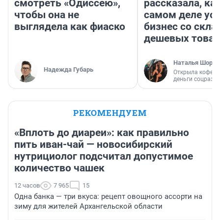
смотреть «Одиссею»,
рассказала, как
чтобы она не
самом деле ус
выглядела как фиаско
бизнес со скл
дешевых това
Наталья Шорох
Надежда Губарь
Открыла кофейн
деньги соцразв
РЕКОМЕНДУЕМ
«Вплоть до диареи»: как правильно
пить иван-чай — новосибирский
нутрициолог подсчитал допустимое
количество чашек
12 часов
7 965
15
Одна банка — три вкуса: рецепт овощного ассорти на
зиму для жителей Архангельской области