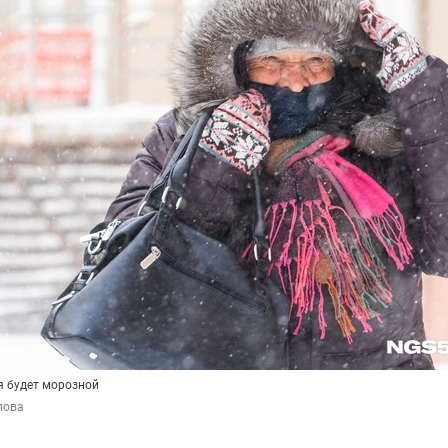
я будет морозной
пова