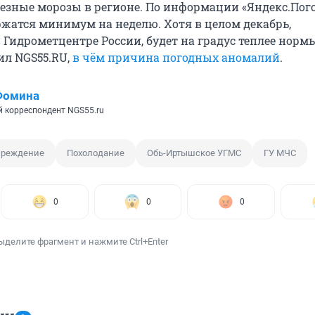
ьезные морозы в регионе. По информации «Яндекс.Пого
ржатся минимум на неделю. Хотя в целом декабрь,
Гидрометцентре России, будет на градус теплее норм
л NGS55.RU,
в чём причина погодных аномалий
.
Фомина
 корреспондент NGS55.ru
преждение
Похолодание
Обь-Иртышское УГМС
ГУ МЧС
0
0
0
ыделите фрагмент и нажмите Ctrl+Enter