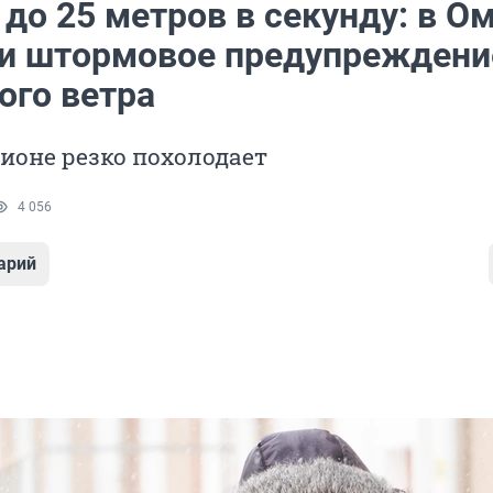
до 25 метров в секунду: в О
и штормовое предупреждение
ого ветра
гионе резко похолодает
4 056
арий