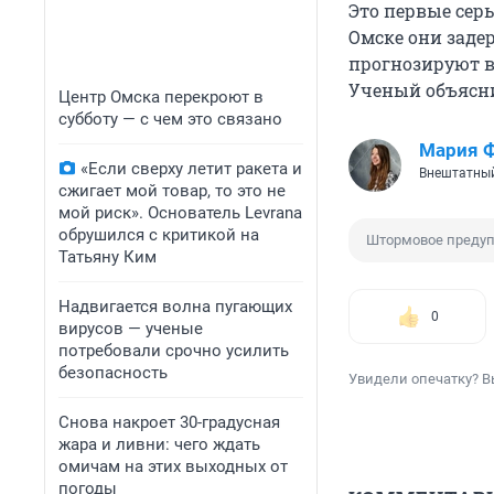
Это первые сер
Омске они заде
прогнозируют в 
Ученый объясни
Центр Омска перекроют в
субботу — с чем это связано
Мария 
«Если сверху летит ракета и
Внештатный
сжигает мой товар, то это не
мой риск». Основатель Levrana
обрушился с критикой на
Штормовое преду
Татьяну Ким
Надвигается волна пугающих
0
вирусов — ученые
потребовали срочно усилить
безопасность
Увидели опечатку? В
Снова накроет 30-градусная
жара и ливни: чего ждать
омичам на этих выходных от
погоды