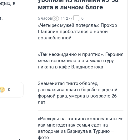
ды», в
мата в личном блоге
ы.
5 часов
11 277
6
«Четырех мужей потеряла»: Прохор
Шаляпин проболтался о новой
возлюбленной
«Так неожиданно и приятно». Героиня
мема вспомнила о съемках с гуру
пикапа в кафе Владивостока
Знаменитая тикток-блогер,
рассказывавшая о борьбе с редкой
0
формой рака, умерла в возрасте 26
лет
«Расходы на топливо колоссальные»:
как многодетная семья едет на
автодоме из Барнаула в Турцию —
фото