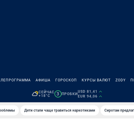
ЕЛЕПРОГРАММА
АФИША
ГОРОСКОП
КУРСЫ ВАЛЮТ
ZODY
П
USD 81,41
СЕЙЧАС
3
ПРОБКИ
+18°C
EUR 94,06
проблемы
Дети стали чаще травиться наркотиками
Сиротам предла