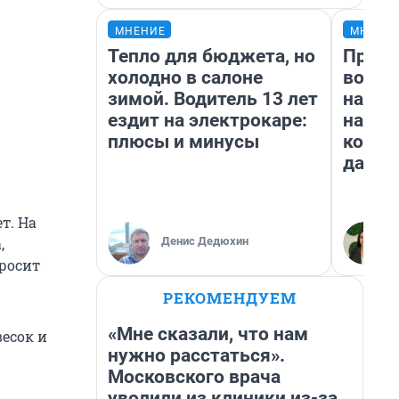
МНЕНИЕ
МНЕНИ
Тепло для бюджета, но
Прода
холодно в салоне
возьм
зимой. Водитель 13 лет
нам г
ездит на электрокаре:
налог
плюсы и минусы
косне
даже 
т. На
Денис Дедюхин
,
бросит
РЕКОМЕНДУЕМ
«Мне сказали, что нам
есок и
нужно расстаться».
Московского врача
уволили из клиники из-за