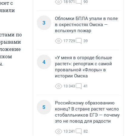
18 971
90
сет с
ъявили
Обломки БПЛА упали в поле
3
в окрестностях Омска —
вспыхнул пожар
естами по
17 729
39
порывами
отложение
шском
«У меня в огороде больше
4
ы.
растет»: репортаж с самой
провальной «Флоры» в
истории Омска
13 343
41
Российскому образованию
5
конец? В стране растет число
стобалльников ЕГЭ — почему
это не повод для радости
13 241
82