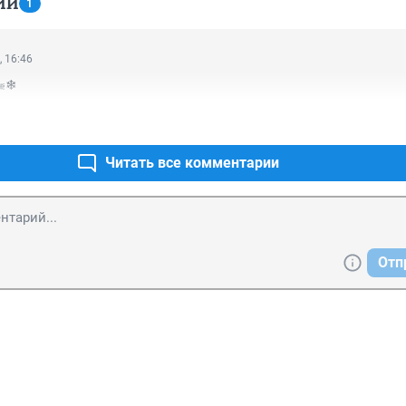
ИИ
1
, 16:46
🌬❄
Читать все комментарии
Отп