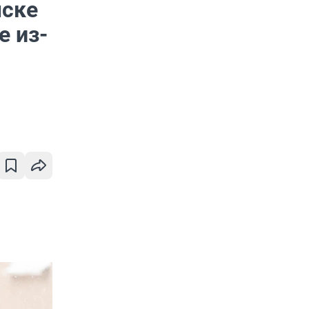
мске
 из-