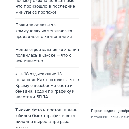
ночью у океана во Вьетнаме.
Что произошло в последние
минуты ее пропажи
Правила оплаты за
коммуналку изменятся: что
произойдет с квитанциями
Новая строительная компания
появилась в Омске — что о
ней известно
«На 18 отдыхающих 18
поваров». Как проходит лето в
Крыму с перебоями света и
бензина, водой по графику и
налетами БПЛА
Тысячи фото и постов: в день
Первая неделя декабр
юбилея Омска трафик в сети
Источник: 
Елена Латы
Билайна вырос в три раза