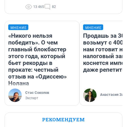
13 465
82
МНЕНИЕ
МНЕНИЕ
«Никого нельзя
Продашь за 300
победить». О чем
возьмут с 4000
главный блокбастер
нам готовит н
этого года, который
налоговый зако
бьет рекорды в
коснется импор
прокате: честный
даже репетито
отзыв на «Одиссею»
Нолана
Стас Соколов
Анастасия Зав
Эксперт
РЕКОМЕНДУЕМ