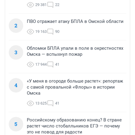
29 381
22
ПВО отражает атаку БПЛА в Омской области
2
19 163
90
Обломки БПЛА упали в поле в окрестностях
3
Омска — вспыхнул пожар
17 944
41
«У меня в огороде больше растет»: репортаж
4
с самой провальной «Флоры» в истории
Омска
13 625
41
Российскому образованию конец? В стране
5
растет число стобалльников ЕГЭ — почему
это не повод для радости