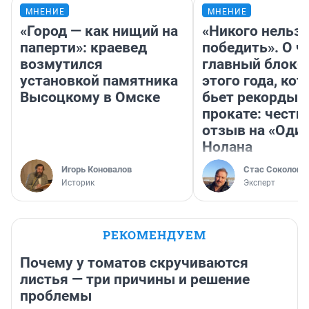
МНЕНИЕ
МНЕНИЕ
«Город — как нищий на
«Никого нельз
паперти»: краевед
победить». О ч
возмутился
главный блокб
установкой памятника
этого года, ко
Высоцкому в Омске
бьет рекорды 
прокате: честн
отзыв на «Оди
Нолана
Игорь Коновалов
Стас Соколов
Историк
Эксперт
РЕКОМЕНДУЕМ
Почему у томатов скручиваются
листья — три причины и решение
проблемы