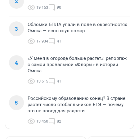
2
19 153
90
Обломки БПЛА упали в поле в окрестностях
3
Омска — вспыхнул пожар
17 934
41
«У меня в огороде больше растет»: репортаж
4
с самой провальной «Флоры» в истории
Омска
13 615
41
Российскому образованию конец? В стране
5
растет число стобалльников ЕГЭ — почему
это не повод для радости
13 450
82