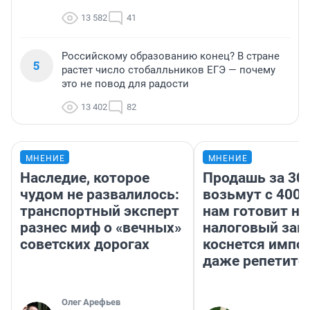
13 582
41
Российскому образованию конец? В стране
5
растет число стобалльников ЕГЭ — почему
это не повод для радости
13 402
82
МНЕНИЕ
МНЕНИЕ
Наследие, которое
Продашь за 300
чудом не развалилось:
возьмут с 4000
транспортный эксперт
нам готовит н
разнес миф о «вечных»
налоговый зако
советских дорогах
коснется импор
даже репетито
Олег Арефьев