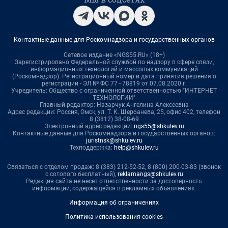
Контактные данные для Роскомнадзора и государственных органов
Сетевое издание «NGS55.RU» (18+)
Зарегистрировано Федеральной службой по надзору в сфере связи,
информационных технологий и массовых коммуникаций
(Роскомнадзор). Регистрационный номер и дата принятия решения о
регистрации - ЭЛ № ФС 77 - 78819 от 07.08.2020 г.
Учредитель: Общество с ограниченной ответственностью "ИНТЕРНЕТ
ТЕХНОЛОГИИ"
Главный редактор: Назарчук Ангелина Алексеевна
Адрес редакции: Россия, Омск, ул. Т. К. Щербанева, 25, офис 402, телефон
8 (3812) 38-08-69
Электронный адрес редакции:
ngs55@shkulev.ru
Контактные данные для Роскомнадзора и государственных органов:
juristnsk@shkulev.ru
Техподдержка:
help@shkulev.ru
Связаться с отделом продаж: 8 (383) 212-52-52, 8 (800) 200-03-83 (звонок
с сотового бесплатный),
reklamangs@shkulev.ru
Редакция сайта не несет ответственности за достоверность
информации, содержащейся в рекламных объявлениях.
Информация об ограничениях
Политика использования cookies