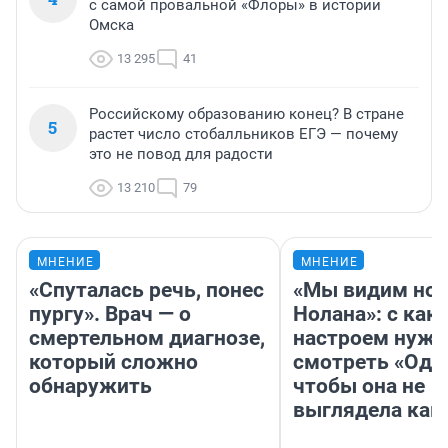
с самой провальной «Флоры» в истории
Омска
13 295
41
Российскому образованию конец? В стране
5
растет число стобалльников ЕГЭ — почему
это не повод для радости
13 210
79
МНЕНИЕ
МНЕНИЕ
«Спуталась речь, понес
«Мы видим нов
пургу». Врач — о
Нолана»: с как
смертельном диагнозе,
настроем нужн
который сложно
смотреть «Оди
обнаружить
чтобы она не
выглядела как