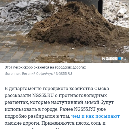
Этот песок скоро окажется на городских дорогах
Источник: 
Евгений Софийчук / NGS55.RU
В департаменте городского хозяйства Омска
рассказали NGS55.RU о противогололедных
реагентах, которые наступившей зимой будут
использовать в городе. Ранее NGS55.RU уже
подробно разбирался в том,
чем и как посыпают
омские дороги. Применяются песок, соль и