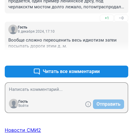
продается, один пример ленинское дрсу, под 
черлаксктм мостом долго лежало, потомтраспродали, 
а потгололеду едешь иьдумаешь, что у настнет реки, и 
+1
–0
песок привознлй...
Гость
8 декабря 2024, 17:10
Вообще сложно переоценить весь идиотизм затеи 
посыпать дороги этим д..м.
+2
–0
Читать все комментарии
Гость
Отправить
Войти
Новости СМИ2