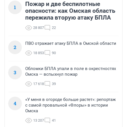
Пожар и две беспилотные
1
опасности: как Омская область
пережила вторую атаку БПЛА
28 807
22
ПВО отражает атаку БПЛА в Омской области
2
18 853
90
Обломки БПЛА упали в поле в окрестностях
3
Омска — вспыхнул пожар
17 618
39
«У меня в огороде больше растет»: репортаж
4
с самой провальной «Флоры» в истории
Омска
13 207
41