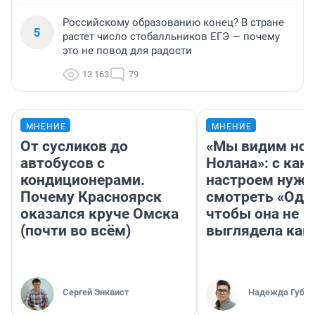
Российскому образованию конец? В стране
5
растет число стобалльников ЕГЭ — почему
это не повод для радости
13 163
79
МНЕНИЕ
МНЕНИЕ
От сусликов до
«Мы видим нов
автобусов с
Нолана»: с как
кондиционерами.
настроем нужн
Почему Красноярск
смотреть «Оди
оказался круче Омска
чтобы она не
(почти во всём)
выглядела как
Сергей Энквист
Надежда Губар