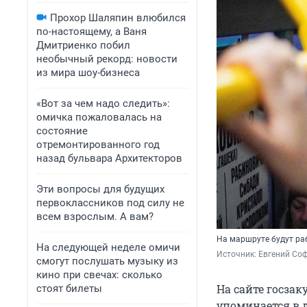
Прохор Шаляпин влюбился
по-настоящему, а Ваня
Дмитриенко побил
необычный рекорд: новости
из мира шоу-бизнеса
«Вот за чем надо следить»:
омичка пожаловалась на
состояние
отремонтированного год
назад бульвара Архитекторов
Эти вопросы для будущих
первоклассников под силу не
всем взрослым. А вам?
На маршруте будут ра
На следующей неделе омичи
Источник: 
Евгений Соф
смогут послушать музыку из
кино при свечах: сколько
На сайте госза
стоят билеты
упоминается в 