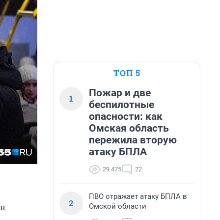
ТОП 5
Пожар и две
1
беспилотные
опасности: как
Омская область
пережила вторую
атаку БПЛА
29 475
22
ПВО отражает атаку БПЛА в
2
Омской области
Он