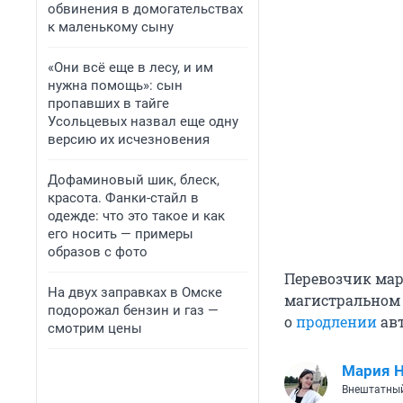
обвинения в домогательствах
к маленькому сыну
«Они всё еще в лесу, и им
нужна помощь»: сын
пропавших в тайге
Усольцевых назвал еще одну
версию их исчезновения
Дофаминовый шик, блеск,
красота. Фанки-стайл в
одежде: что это такое и как
его носить — примеры
образов с фото
Перевозчик мар
На двух заправках в Омске
магистральном м
подорожал бензин и газ —
о
продлении
авт
смотрим цены
Мария 
Внештатный