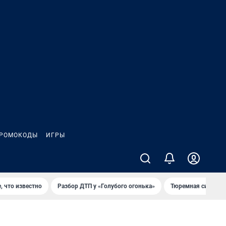
РОМОКОДЫ
ИГРЫ
, что известно
Разбор ДТП у «Голубого огонька»
Тюремная система