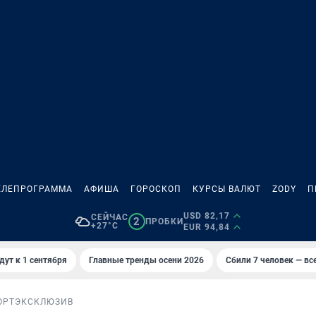
ЕЛЕПРОГРАММА
АФИША
ГОРОСКОП
КУРСЫ ВАЛЮТ
ZODY
П
USD 82,17
СЕЙЧАС
2
ПРОБКИ
+27°C
EUR 94,84
дут к 1 сентября
Главные тренды осени 2026
Сбили 7 человек — все
ОРТ
ЭКСКЛЮЗИВ