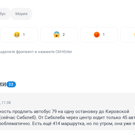
бус
Мэрия
1
2
1
ыделите фрагмент и нажмите Ctrl+Enter
ИИ
22
, 11:38
ость продлить автобус 79 на одну остановку до Кировской 
ейчас Сибхлеб). От Сибхлеба через центр ходит только 45 авто
роблематично. Есть ещё 414 маршрутка, но по утром, она уже п
яны. Я уже два года пишу об этом, но увы... В письменном ви