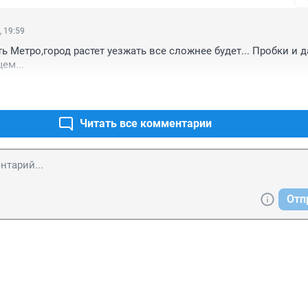
да назад, что РАССМОТРЯТ мою просьбу, но увы. Воз и ныне та
не организовать маршрут Старый Кировск-Чкаловский и Стар
е. Всем понятно, что метро уже не будет. Закопали. Но почем
, 19:59
ное метро, как в Дубае? Чем мы хуже?
 Метро,город растет уезжать все сложнее будет... Пробки и дав
ем...
Читать все комментарии
Отп