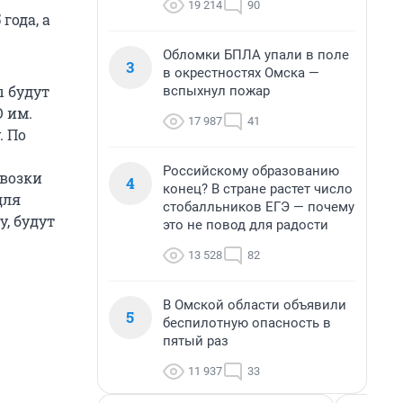
19 214
90
года, а
Обломки БПЛА упали в поле
3
в окрестностях Омска —
ы будут
вспыхнул пожар
О им.
17 987
41
. По
Российскому образованию
евозки
4
конец? В стране растет число
для
стобалльников ЕГЭ — почему
у, будут
это не повод для радости
13 528
82
В Омской области объявили
5
беспилотную опасность в
пятый раз
11 937
33