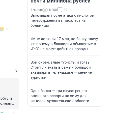
почти миллиона рублей
7 часов
5 200
19
Выжившая после атаки с кислотой
петербурженка выписалась из
больницы
0
«Мне должны 17 млн, но банку плачу
я»: почему в Башкирии обманутые в
ИЖС не могут добиться правды
Вой сирен, злые туристы и грязь.
Стоит ли ехать в самый большой
аквапарк в Геленджике — мнение
туристки
Одна банка — три вкуса: рецепт
овощного ассорти на зиму для
бус, в 
жителей Архангельской области
олная 
де мне 
+0
–0