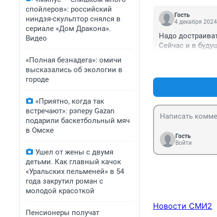
ответили два го
спойлеров»: российский
ещё, почему бы 
Гость
ниндзя-скульптор снялся в
Кировск-Московк
4 декабря 2024
сериале «Дом Дракона».
построить назем
Надо достраивать
Видео
Сейчас и в будущ
«Полная безнадега»: омичи
высказались об экологии в
городе
«Приятно, когда так
встречают»: рэперу Gazan
подарили баскетбольный мяч
в Омске
Гость
Войти
Ушел от жены с двумя
детьми. Как главный качок
«Уральских пельменей» в 54
года закрутил роман с
молодой красоткой
Новости СМИ2
Пенсионеры получат