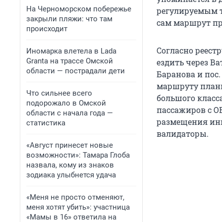
На Черноморском побережье
регулируемым т
закрыли пляжи: что там
сам маршрут пр
происходит
Согласно реест
Иномарка влетела в Lada
Granta на трассе Омской
ездить через Ва
области — пострадали дети
Баранова и пос
маршруту планир
Что сильнее всего
большого класс
подорожало в Омской
пассажиров с ОВ
области с начала года —
размещения инва
статистика
валидаторы.
«Август принесет новые
возможности»: Тамара Глоба
назвала, кому из знаков
зодиака улыбнется удача
«Меня не просто отменяют,
меня хотят убить»: участница
«Мамы в 16» ответила на