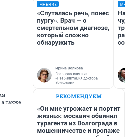
МНЕНИЕ
МНЕНИ
«Спуталась речь, понес
Насле
пургу». Врач — о
чудом
смертельном диагнозе,
транс
который сложно
разне
обнаружить
совет
Ирина Волкова
Главврач клиники
«Реабилитация доктора
Волковой»
ом
РЕКОМЕНДУЕМ
 а также
«Он мне угрожает и портит
жизнь»: москвич обвинил
турагента из Волгограда в
мошенничестве и пропаже