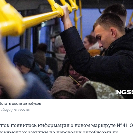
ботать шесть автобусов
ийчук / NGS55.RU
купок появилась информация о новом маршруте № 41. 
документах закупки на перевозки автобусами по