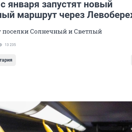
 с января запустят новый
ный маршрут через Левобер
т поселки Солнечный и Светлый
13 235
тария