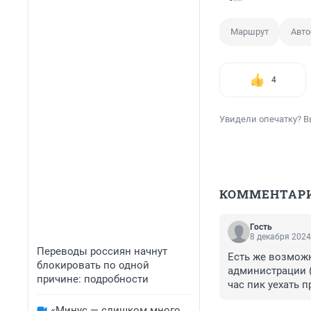
Маршрут
Авто
4
Увидели опечатку? В
КОММЕНТАР
Гость
8 декабря 2024
Переводы россиян начнут
Есть же возможн
блокировать по одной
администрации (с
причине: подробности
час пик уехать п
идёт с Ясной пол
«Минус — слишком много