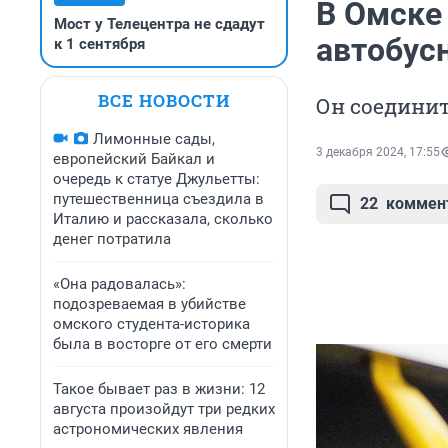
В Омске
Мост у Телецентра не сдадут
автобус
к 1 сентября
ВСЕ НОВОСТИ
Он соедини
Лимонные сады,
3 декабря 2024, 17:55
европейский Байкал и
очередь к статуе Джульетты:
путешественница съездила в
22
коммен
Италию и рассказала, сколько
денег потратила
«Она радовалась»:
подозреваемая в убийстве
омского студента-историка
была в восторге от его смерти
Такое бывает раз в жизни: 12
августа произойдут три редких
астрономических явления