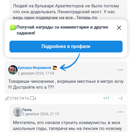
Людей на бульваре Архитекторов не было потому 
что они доделывать Ленинградский мост. У нас 
ведь один подрядчик на все.. Теперь по 
отремонтированному мосту ещё и фуры пустят так 
Получай награды за комментарии и другие 
что скоро опять ремонтировать нужно будет
задания!
+4
–0
ОТВЕТИТЬ
Подробнее в профиле
Показать ещё 1 ответ
Хрюшка Моржиков
2 декабря 2024, 17:54
Товариши чиновники , воришки местные я метро хочу 
!!! Достройте его а ???
+17
–2
ОТВЕТИТЬ
4
Гость
2 декабря 2024, 21:19
Мечтатель, его начали строить коммунисты, в мои 
школьные годы, таперача мы на пенсии по новому 