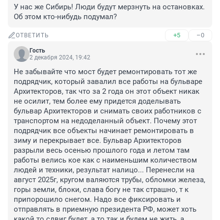
У нас же Сибирь! Люди будут мерзнуть на остановках. 
Об этом кто-нибудь подумал?
+5
–0
ОТВЕТИТЬ
Гость
2 декабря 2024, 19:42
Не забывайте что мост будет ремонтировать тот же 
подрядчик, который завалил все работы на бульваре 
Архитекторов, так что за 2 года он этот объект никак 
не осилит, тем более ему придется доделывать 
бульвар Архитекторов и снимать своих работников с 
транспортом на недоделанный объект. Почему этот 
подрядчик все объекты начинает ремонтировать в 
зиму и перекрывает все. Бульвар Архитекторов 
разрыли весь осенью прошлого года и летом там 
работы велись кое как с наименьшим количеством 
людей и техники, результат налицо... Перенесли на 
август 2025г, кругом валяются трубы, обломки железа, 
горы земли, блоки, слава богу не так страшно, т к 
припорошило снегом. Надо все фиксировать и 
отправлять в приемную президента РФ, может хоть 
какой то сдвиг будет, а то так и будем не жить, а 