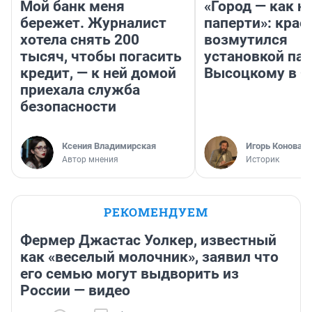
Мой банк меня
«Город — как н
бережет. Журналист
паперти»: крае
хотела снять 200
возмутился
тысяч, чтобы погасить
установкой па
кредит, — к ней домой
Высоцкому в 
приехала служба
безопасности
Ксения Владимирская
Игорь Коновал
Автор мнения
Историк
РЕКОМЕНДУЕМ
Фермер Джастас Уолкер, известный
как «веселый молочник», заявил что
его семью могут выдворить из
России — видео