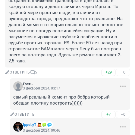
сохранить движение транспорта в две полосы в 
каждую сторону и делать зимник через Иртыш. По 
крайней мере простые люди, в отличии от 
руководства города, предлагают что-то реальное. На 
данный момент от мэрии слышно только невнятное 
мычание по поводу сложившейся ситуации. Ну и 
разумеется выражение глубокой озабоченности о 
судьбе простых горожан. PS. Более 50 лет назад при 
строительстве БАМа мост через Лену был построен 
всего за полтора года. Здесь же ремонт занимает 2-
2,5 года.
+29
–0
ОТВЕТИТЬ
5
Гость
3 декабря 2024, 03:17
самый реальный комент про бобра который 
обещал плотину построить)))))))
+7
–0
ОТВЕТИТЬ
IppoLyT
3 декабря 2024, 09:46