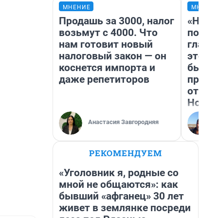
МНЕНИЕ
МНЕНИ
Продашь за 3000, налог
«Нико
возьмут с 4000. Что
побед
нам готовит новый
главн
налоговый закон — он
этого
коснется импорта и
бьет 
даже репетиторов
прока
отзыв
Нолан
Анастасия Завгородняя
РЕКОМЕНДУЕМ
«Уголовник я, родные со
мной не общаются»: как
бывший «афганец» 30 лет
живет в землянке посреди