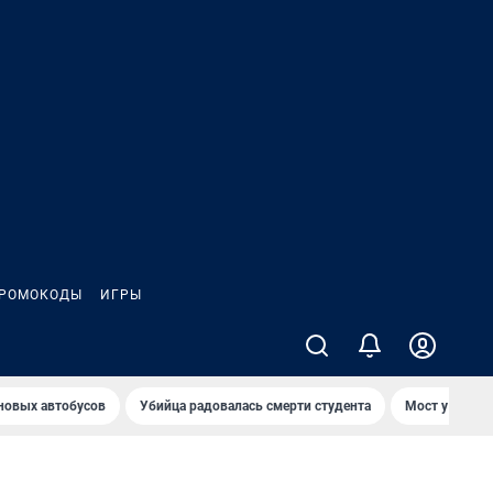
РОМОКОДЫ
ИГРЫ
 новых автобусов
Убийца радовалась смерти студента
Мост у Телеце