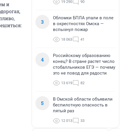
19 290
90
ем и
дорогах,
Обломки БПЛА упали в поле
пливо,
3
в окрестностях Омска —
решиться:
вспыхнул пожар
18 063
41
Российскому образованию
4
конец? В стране растет число
стобалльников ЕГЭ — почему
это не повод для радости
13 619
82
В Омской области объявили
5
беспилотную опасность в
пятый раз
12 013
33