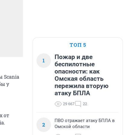
ТОП 5
Пожар и две
1
беспилотные
опасности: как
 Scania
Омская область
бы у
пережила вторую
атаку БПЛА
29 667
22
х от
ПВО отражает атаку БПЛА в
a.
2
Омской области