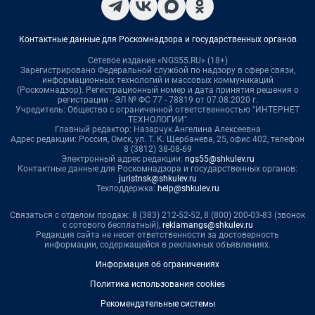
Контактные данные для Роскомнадзора и государственных органов
Сетевое издание «NGS55.RU» (18+)
Зарегистрировано Федеральной службой по надзору в сфере связи,
информационных технологий и массовых коммуникаций
(Роскомнадзор). Регистрационный номер и дата принятия решения о
регистрации - ЭЛ № ФС 77 - 78819 от 07.08.2020 г.
Учредитель: Общество с ограниченной ответственностью "ИНТЕРНЕТ
ТЕХНОЛОГИИ"
Главный редактор: Назарчук Ангелина Алексеевна
Адрес редакции: Россия, Омск, ул. Т. К. Щербанева, 25, офис 402, телефон
8 (3812) 38-08-69
Электронный адрес редакции:
ngs55@shkulev.ru
Контактные данные для Роскомнадзора и государственных органов:
juristnsk@shkulev.ru
Техподдержка:
help@shkulev.ru
Связаться с отделом продаж: 8 (383) 212-52-52, 8 (800) 200-03-83 (звонок
с сотового бесплатный),
reklamangs@shkulev.ru
Редакция сайта не несет ответственности за достоверность
информации, содержащейся в рекламных объявлениях.
Информация об ограничениях
Политика использования cookies
Рекомендательные системы