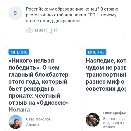
Российскому образованию конец? В стране
5
растет число стобалльников ЕГЭ — почему
это не повод для радости
13 392
82
МНЕНИЕ
МНЕНИЕ
«Никого нельзя
Наследие, кото
победить». О чем
чудом не разва
главный блокбастер
транспортный 
этого года, который
разнес миф о 
бьет рекорды в
советских доро
прокате: честный
отзыв на «Одиссею»
Нолана
Олег Арефьев
Блогер, предпри
Стас Соколов
владелец в тра
Эксперт
бизнесе