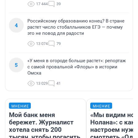
17 444
39
Российскому образованию конец? В стране
4
растет число стобалльников ЕГЭ — почему
это не повод для радости
13 074
79
«У меня в огороде больше растет»: репортаж
5
с самой провальной «Флоры» в истории
Омска
13 029
41
МНЕНИЕ
МНЕНИЕ
Мой банк меня
«Мы видим нов
бережет. Журналист
Нолана»: с как
хотела снять 200
настроем нужн
тысяч, чтобы погасить
смотреть «Оди