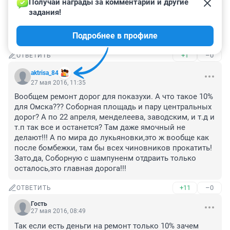
Получай награды за комментарии и другие 
Ну так делайте самые убитые дороги тогда, зачем 
задания!
сдирать сантиметр асфальта с нормальных дорог а 
потом сантиметр делать, вот зачем короленко 
Подробнее в профиле
содрали? Там всегда aсфальт хороший был
+1
–0
ОТВЕТИТЬ
aktrisa_84
27 мая 2016, 11:35
Вообщем ремонт дорог для показухи. А что такое 10% 
для Омска??? Соборная площадь и пару центральных 
дорог? А по 22 апреля, менделеева, заводским, и т.д и 
т.п так все и останется? Там даже ямочный не 
делают!!! А по мира до лукьяновки,это ж вообще как 
после бомбежки, там бы всех чиновников прокатить! 
Зато,да, Соборную с шампуненм отдраить только 
осталось,это главная дорога!!!
+11
–0
ОТВЕТИТЬ
Гость
27 мая 2016, 08:49
Так если есть деньги на ремонт только 10% зачем 