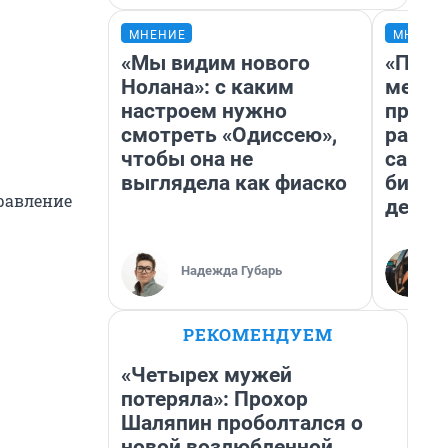
МНЕНИЕ
МНЕНИ
«Мы видим нового
«Поку
Нолана»: с каким
мешке
настроем нужно
предп
смотреть «Одиссею»,
расска
чтобы она не
самом
выглядела как фиаско
бизне
равление
дешев
Надежда Губарь
РЕКОМЕНДУЕМ
«Четырех мужей
потеряла»: Прохор
Шаляпин проболтался о
новой возлюбленной