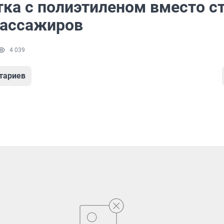
ка с полиэтиленом вместо с
пассажиров
4 039
тариев