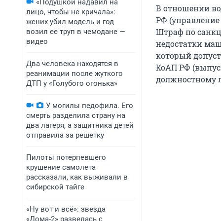
«Подушкой надавил на
В отношении вод
лицо, чтобы не кричала»:
РФ (управление
жених убил модель и год
Штраф по санкц
возил ее труп в чемодане —
видео
недостатки маш
который допуст
Два человека находятся в
КоАП РФ (выпус
реанимации после жуткого
должностному ли
ДТП у «Голубого огонька»
У могилы педофила. Его
смерть разделила страну на
два лагеря, а защитника детей
отправила за решетку
Пилоты потерпевшего
крушение самолета
рассказали, как выживали в
сибирской тайге
«Ну вот и всё»: звезда
«Дома-2» развелась с