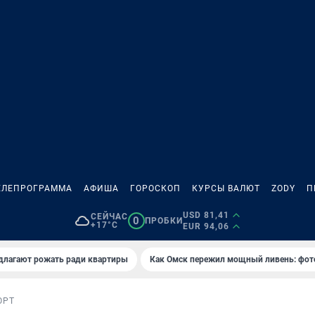
ЕЛЕПРОГРАММА
АФИША
ГОРОСКОП
КУРСЫ ВАЛЮТ
ZODY
П
USD 81,41
СЕЙЧАС
0
ПРОБКИ
+17°C
EUR 94,06
длагают рожать ради квартиры
Как Омск пережил мощный ливень: фот
ОРТ