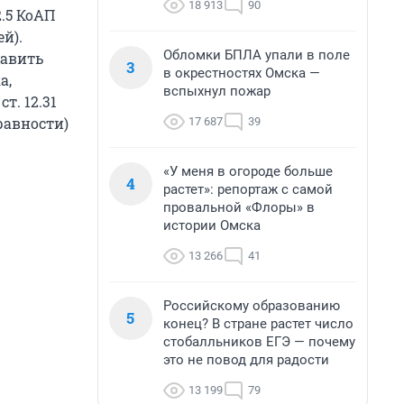
18 913
90
2.5 КоАП
й).
Обломки БПЛА упали в поле
равить
3
в окрестностях Омска —
а,
вспыхнул пожар
т. 12.31
равности)
17 687
39
«У меня в огороде больше
4
растет»: репортаж с самой
провальной «Флоры» в
истории Омска
13 266
41
Российскому образованию
5
конец? В стране растет число
стобалльников ЕГЭ — почему
это не повод для радости
13 199
79