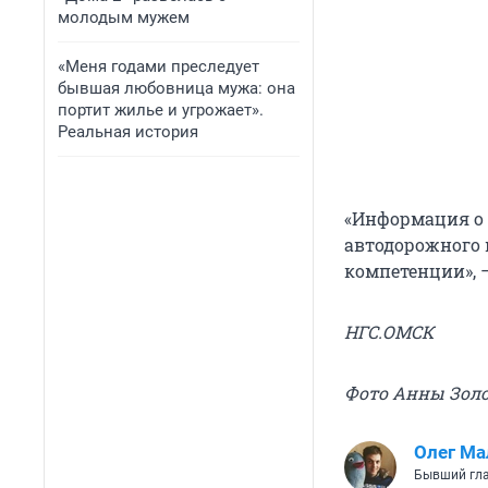
молодым мужем
«Меня годами преследует
бывшая любовница мужа: она
портит жилье и угрожает».
Реальная история
«Информация о
автодорожного 
компетенции», 
НГС.ОМСК
Фото Анны Зол
Олег Ма
Бывший гла