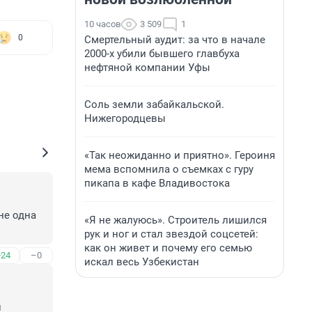
10 часов
3 509
1
0
Смертельный аудит: за что в начале
2000-х убили бывшего главбуха
нефтяной компании Уфы
Соль земли забайкальской.
Нижегородцевы
«Так неожиданно и приятно». Героиня
мема вспомнила о съемках с гуру
пикапа в кафе Владивостока
е одна 
«Я не жалуюсь». Строитель лишился
рук и ног и стал звездой соцсетей:
как он живет и почему его семью
+24
–0
искал весь Узбекистан
 