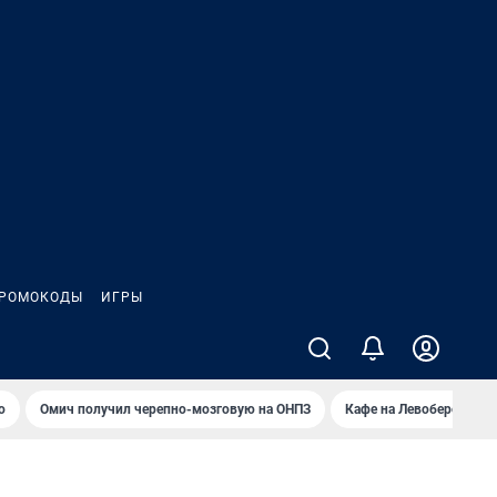
РОМОКОДЫ
ИГРЫ
о
Омич получил черепно-мозговую на ОНПЗ
Кафе на Левобережье в