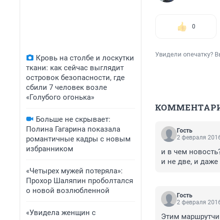
0
Увидели опечатку? В
Кровь на столбе и лоскутки
ткани: как сейчас выглядит
островок безопасности, где
сбили 7 человек возле
«Голубого огонька»
КОММЕНТАР
Больше не скрывает:
Полина Гагарина показала
Гость
2 февраля 2016
романтичные кадры с новым
избранником
и в чем новость
и не две, и даже 
«Четырех мужей потеряла»:
Прохор Шаляпин проболтался
о новой возлюбленной
Гость
2 февраля 2016
«Увидела женщин с
Этим маршрутчик