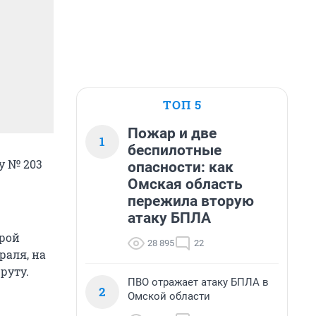
ТОП 5
Пожар и две
1
беспилотные
у № 203
опасности: как
Омская область
пережила вторую
атаку БПЛА
орой
28 895
22
раля, на
руту.
ПВО отражает атаку БПЛА в
2
Омской области