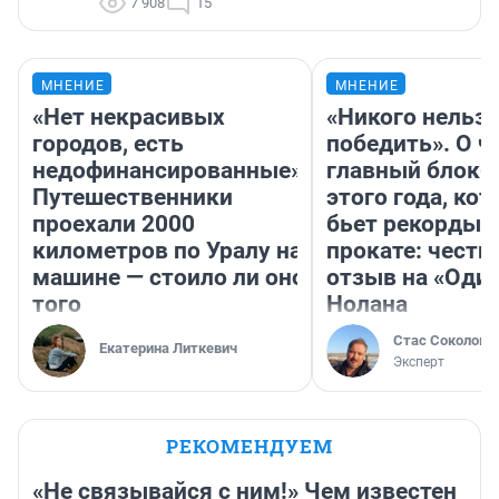
7 908
15
МНЕНИЕ
МНЕНИЕ
«Нет некрасивых
«Никого нельз
городов, есть
победить». О ч
недофинансированные».
главный блокб
Путешественники
этого года, ко
проехали 2000
бьет рекорды 
километров по Уралу на
прокате: честн
машине — стоило ли оно
отзыв на «Оди
того
Нолана
Стас Соколов
Екатерина Литкевич
Эксперт
РЕКОМЕНДУЕМ
«Не связывайся с ним!» Чем известен