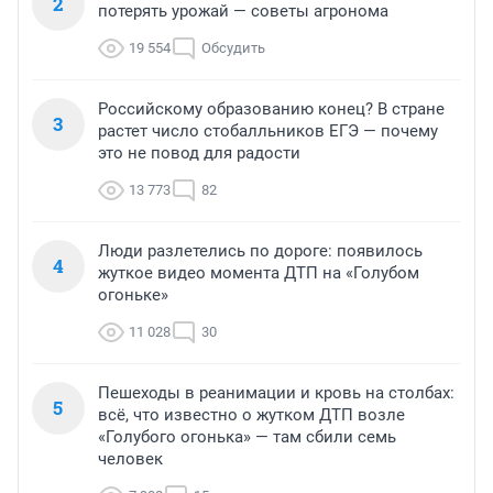
2
потерять урожай — советы агронома
19 554
Обсудить
Российскому образованию конец? В стране
3
растет число стобалльников ЕГЭ — почему
это не повод для радости
13 773
82
Люди разлетелись по дороге: появилось
4
жуткое видео момента ДТП на «Голубом
огоньке»
11 028
30
Пешеходы в реанимации и кровь на столбах:
5
всё, что известно о жутком ДТП возле
«Голубого огонька» — там сбили семь
человек