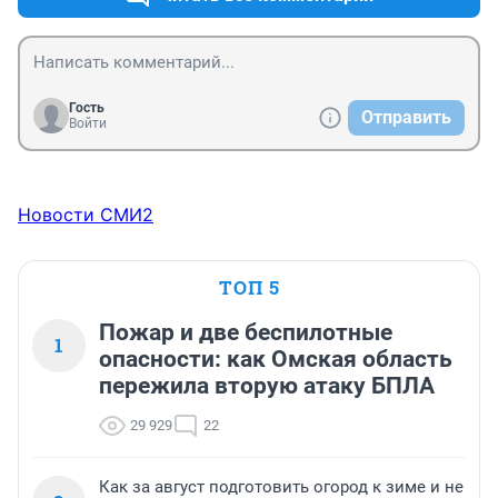
поехал на автобусе с пересадкой..)

а вариант один валить с города..потому что лучше что 
то мне говорит не станет..)так просто не бывает.
Гость
Отправить
Войти
Новости СМИ2
ТОП 5
Пожар и две беспилотные
1
опасности: как Омская область
пережила вторую атаку БПЛА
29 929
22
Как за август подготовить огород к зиме и не