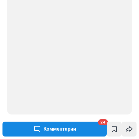
Пользовательское соглашение сервиса «Подписка без баннерной
рекламы»
Политика конфиденциальности и обработки персональных данных и
правила использования сайта
© ООО «Сеть городских порталов»
© ООО «Интернет Технологии»
24
Комментарии