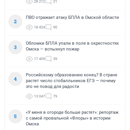
28 212
21
ПВО отражает атаку БПЛА в Омской области
2
18 424
90
Обломки БПЛА упали в поле в окрестностях
3
Омска — вспыхнул пожар
17 409
39
Российскому образованию конец? В стране
4
растет число стобалльников ЕГЭ — почему
это не повод для радости
13 047
79
«У меня в огороде больше растет»: репортаж
5
с самой провальной «Флоры» в истории
Омска