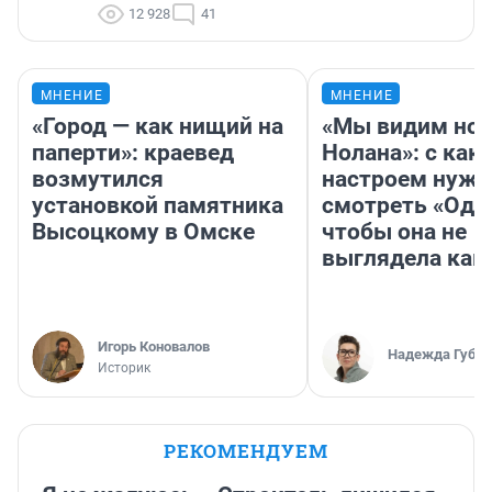
12 928
41
МНЕНИЕ
МНЕНИЕ
«Город — как нищий на
«Мы видим нов
паперти»: краевед
Нолана»: с как
возмутился
настроем нужн
установкой памятника
смотреть «Оди
Высоцкому в Омске
чтобы она не
выглядела как
Игорь Коновалов
Надежда Губар
Историк
РЕКОМЕНДУЕМ