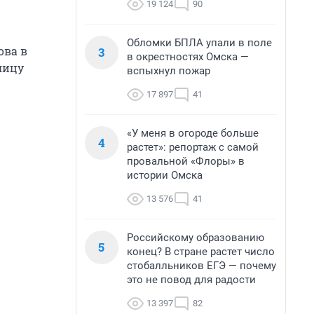
19 124
90
Обломки БПЛА упали в поле
ова в
3
в окрестностях Омска —
лицу
вспыхнул пожар
17 897
41
«У меня в огороде больше
4
растет»: репортаж с самой
провальной «Флоры» в
истории Омска
13 576
41
Российскому образованию
5
конец? В стране растет число
стобалльников ЕГЭ — почему
это не повод для радости
13 397
82