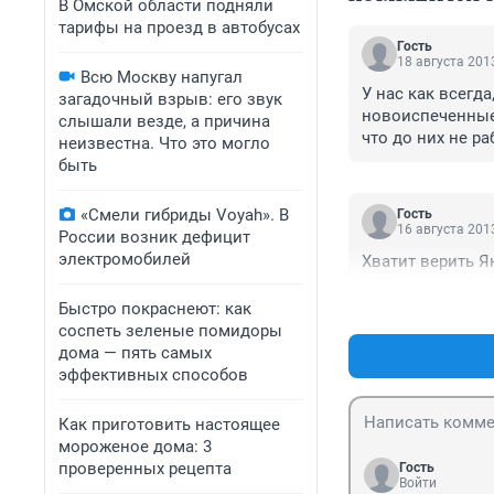
В Омской области подняли
тарифы на проезд в автобусах
Гость
18 августа 2013
Всю Москву напугал
У нас как всегда
загадочный взрыв: его звук
новоиспеченные 
слышали везде, а причина
что до них не р
неизвестна. Что это могло
-РАДУЙТЕСЬ!!!!!..
быть
«Смели гибриды Voyah». В
Гость
16 августа 2013
России возник дефицит
электромобилей
Хватит верить Я
Быстро покраснеют: как
соспеть зеленые помидоры
дома — пять самых
эффективных способов
Как приготовить настоящее
мороженое дома: 3
проверенных рецепта
Гость
Войти