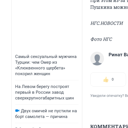
При этом из-за
Пушкина можно 
НГС.НОВОСТИ
Фото НГС
Ринат В
Самый сексуальный мужчина
Турции: чем Омер из
«Клюквенного щербета»
покорил женщин
0
На Левом берегу построят
первый в России завод
Увидели опечатку? В
сверхкрупногабаритных шин
Двух омичей не пустили на
борт самолета — причина
КОММЕНТАР