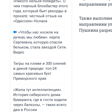
«Никого нельзя победить». О
направлении ул
чем главный блокбастер этого
года, который бьет рекорды в
прокате: честный отзыв на
Также выполнен
«Одиссею» Нолана
направлении ул
Пушкина разреш
«Чтобы нас носили на
ручках, мы любим»: нерпа
Сергеевна, которую спасли
бельком, стала звездой Сети.
Видео
Тигры на пляже и 300 оленей
в дикой природе: топ-24
самых красивых бухт
Приморского края
«Жила тут интеллигенция».
История сибирского дома-
бумеранга, где в гости ходили
через балконы, — таких всего
два в России