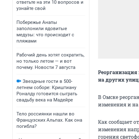
ответьте на эти 10 вопросов и
узнайте свой
Побережье Анапы
заполонили ядовитые
медузы: что происходит с
пляжами
Рабочий день хотят сократить,
но только летом — и вот
почему. Новости 7 августа
Реорганизация 
на других улиц
Звездные гости в 500-
летнем соборе: Криштиану
Роналду готовится сыграть
В Омске реорга
свадьбу века на Мадейре
изменения и на
Тело россиянки нашли во
Французских Альпах. Как она
Как сообщает о
погибла?
изменения напр
горения светофо