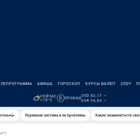
ЕЛЕПРОГРАММА
АФИША
ГОРОСКОП
КУРСЫ ВАЛЮТ
ZODY
П
USD 82,17
СЕЙЧАС
0
ПРОБКИ
+10°C
EUR 94,84
огонька»
Тюремная система и ее проблемы
Какие знаменитости свя
ОРТ