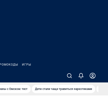
РОМОКОДЫ
ИГРЫ
заны с Омском: тест
Дети стали чаще травиться наркотиками
Появя