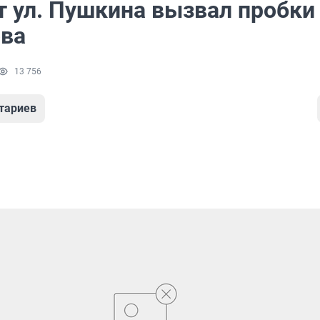
т ул. Пушкина вызвал пробки
ова
13 756
тариев