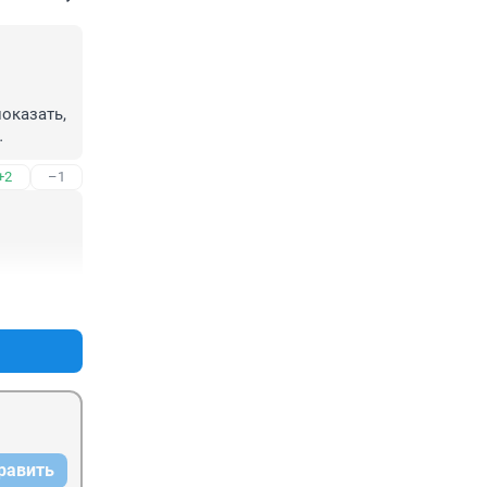
казать, 
+2
–1
+0
–2
равить