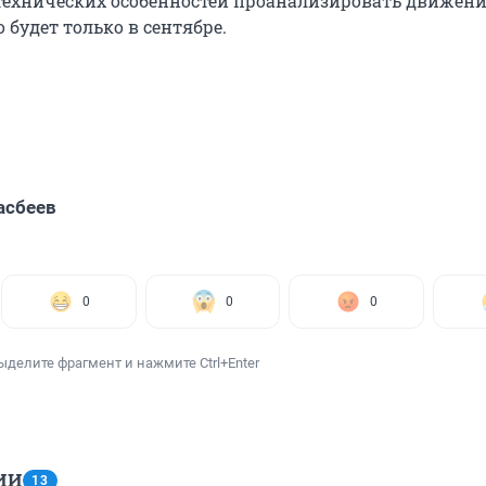
 технических особенностей проанализировать движение
будет только в сентябре.
асбеев
0
0
0
ыделите фрагмент и нажмите Ctrl+Enter
ИИ
13