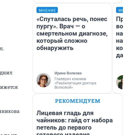
МНЕНИЕ
МНЕНИ
«Спуталась речь, понес
Прода
пургу». Врач — о
возьм
смертельном диагнозе,
нам г
который сложно
налог
обнаружить
косне
л.
даже 
уднил
Ирина Волкова
Главврач клиники
«Реабилитация доктора
вижется
Волковой»
РЕКОМЕНДУЕМ
енникова
Лицевая гладь для
чайников: гайд от набора
петель до первого
готового изделия