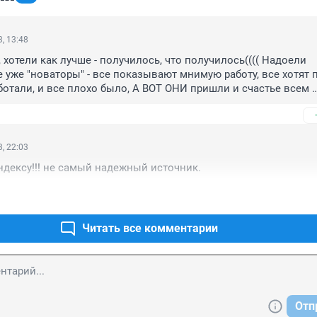
, 13:48
, хотели как лучше - получилось, что получилось(((( Надоели 
уже "новаторы" - все показывают мнимую работу, все хотят по
аботали, и все плохо было, А ВОТ ОНИ пришли и счастье всем 
....... Сам Осинский поди там не ездит....
, 22:03
ндексу!!! не самый надежный источник.
Читать все комментарии
Отп