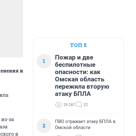
ТОП 5
Пожар и две
1
беспилотные
менения и
опасности: как
Омская область
пережила вторую
атаку БПЛА
вила
29 287
22
 из-за
ПВО отражает атаку БПЛА в
2
аза
Омской области
ского в