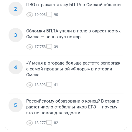
ПВО отражает атаку БПЛА в Омской области
2
19 003
90
Обломки БПЛА упали в поле в окрестностях
3
Омска — вспыхнул пожар
17 758
39
«У меня в огороде больше растет»: репортаж
4
с самой провальной «Флоры» в истории
Омска
13 393
41
Российскому образованию конец? В стране
5
растет число стобалльников ЕГЭ — почему
это не повод для радости
13 277
82