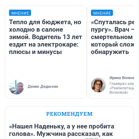
МНЕНИЕ
МНЕНИЕ
Тепло для бюджета, но
«Спуталась реч
холодно в салоне
пургу». Врач — 
зимой. Водитель 13 лет
смертельном д
ездит на электрокаре:
который слож
плюсы и минусы
обнаружить
Ирина Волкова
Главврач клини
Денис Дедюхин
«Реабилитация 
Волковой»
РЕКОМЕНДУЕМ
«Нашел Наденьку, а у нее пробита
голова». Мужчина рассказал, как