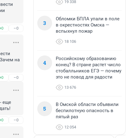
19 338
вести 
и 
Обломки БПЛА упали в поле
3
в окрестностях Омска —
+0
–0
вспыхнул пожар
18 106
ести 
Российскому образованию
Зачем на 
4
конец? В стране растет число
стобалльников ЕГЭ — почему
это не повод для радости
+0
–0
13 676
 еще 
В Омской области объявили
5
дать!
беспилотную опасность в
пятый раз
+0
–0
12 054