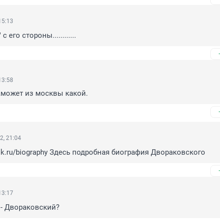
15:13
 его стороны............
13:58
т,может из москвы какой.
2, 21:04
msk.ru/biography Здесь подробная биография Двораковского
13:17
т - Двораковский?