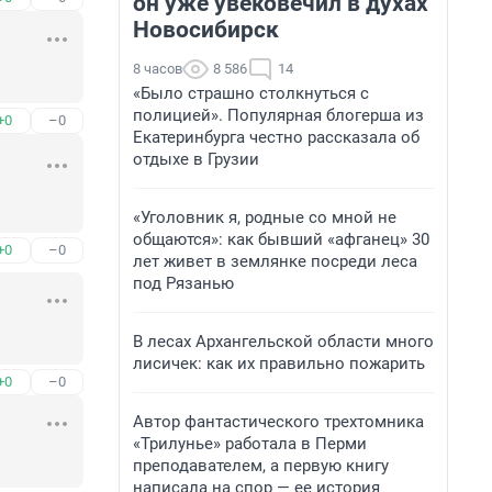
он уже увековечил в духах
Новосибирск
8 часов
8 586
14
«Было страшно столкнуться с
полицией». Популярная блогерша из
+0
–0
Екатеринбурга честно рассказала об
отдыхе в Грузии
«Уголовник я, родные со мной не
общаются»: как бывший «афганец» 30
+0
–0
лет живет в землянке посреди леса
под Рязанью
В лесах Архангельской области много
лисичек: как их правильно пожарить
+0
–0
Автор фантастического трехтомника
«Трилунье» работала в Перми
преподавателем, а первую книгу
написала на спор — ее история