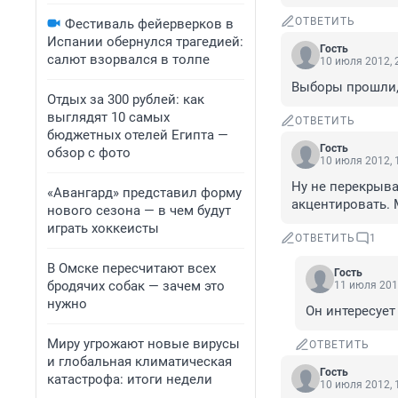
ОТВЕТИТЬ
Фестиваль фейерверков в
Испании обернулся трагедией:
Гость
салют взорвался в толпе
10 июля 2012, 
Выборы прошли,
Отдых за 300 рублей: как
выглядят 10 самых
ОТВЕТИТЬ
бюджетных отелей Египта —
Гость
обзор с фото
10 июля 2012, 
Ну не перекрываю
«Авангард» представил форму
акцентировать. 
нового сезона — в чем будут
играть хоккеисты
ОТВЕТИТЬ
1
В Омске пересчитают всех
Гость
бродячих собак — зачем это
11 июля 201
нужно
Он интересует
Миру угрожают новые вирусы
ОТВЕТИТЬ
и глобальная климатическая
Гость
катастрофа: итоги недели
10 июля 2012, 