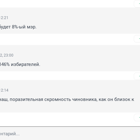
12:21
будет 8%-ый мэр.
2, 23:00
 146% избирателей.
12:14
наш, поразительная скромность чиновника, как он близок к 