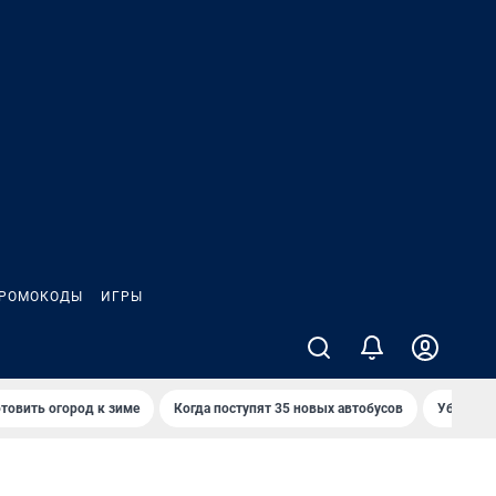
РОМОКОДЫ
ИГРЫ
товить огород к зиме
Когда поступят 35 новых автобусов
Убийца р