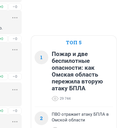
+0
–0
р.
+0
–0
ТОП 5
Пожар и две
1
беспилотные
опасности: как
Омская область
+0
–0
пережила вторую
атаку БПЛА
29 744
+0
–0
ПВО отражает атаку БПЛА в
2
Омской области