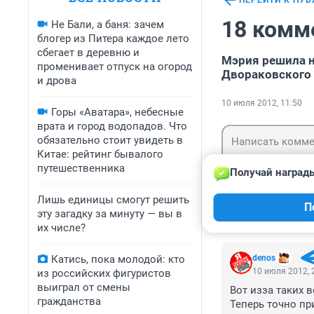
ПЕРЕЙТИ К ПУ
18 комм
Не Бали, а баня: зачем
блогер из Питера каждое лето
сбегает в деревню и
Мэрия решила н
променивает отпуск на огород
Двораковского
и дрова
10 июля 2012, 11:50
Горы «Аватара», небесные
врата и город водопадов. Что
обязательно стоит увидеть в
Китае: рейтинг бывалого
путешественника
Получай награды
Лишь единицы смогут решить
Гость
П
Войти
эту загадку за минуту — вы в
их числе?
Катись, пока молодой: кто
denos
10 июля 2012, 
из российских фигуристов
выиграл от смены
Вот изза таких 
гражданства
Теперь точно п