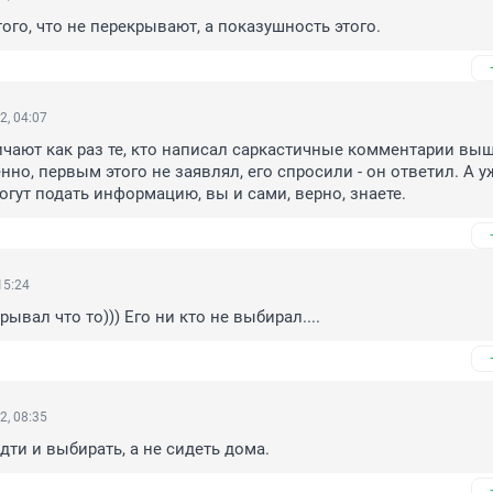
того, что не перекрывают, а показушность этого.
2, 04:07
чают как раз те, кто написал саркастичные комментарии выш
нно, первым этого не заявлял, его спросили - он ответил. А уж
гут подать информацию, вы и сами, верно, знаете.
15:24
ывал что то))) Его ни кто не выбирал....
2, 08:35
дти и выбирать, а не сидеть дома.