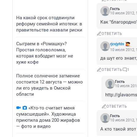
Гость
10 июля 2012, 
На какой срок отодвинули
Как "благородно" с
реформу семейной ипотеки: в
правительстве назвали риски
ОТВЕТИТЬ
Сыграем в «Ромашку»?
rjcvjyfdn
Простая головоломка,
10 июля 2012, 
которая взбодрит мозг не
да шут его знае
хуже кофе
ОТВЕТИТЬ
1
Полное солнечное затмение
состоится 12 августа — можно
Гость
10 июля 201
ли его увидеть в Омской
области
http://glavao
ОТВЕТИТЬ
«Кто-то считает меня
сумасшедшей». Художница
Гость
приютила дома 200 жирафов
10 июля 2012, 
— фото и видео
А кто такой это