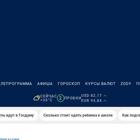
ЕЛЕПРОГРАММА
АФИША
ГОРОСКОП
КУРСЫ ВАЛЮТ
ZODY
П
USD 82,17
СЕЙЧАС
2
ПРОБКИ
+26°C
EUR 94,84
ты идут в Госдуму
Сколько стоит одеть ребенка к школе
Как подго