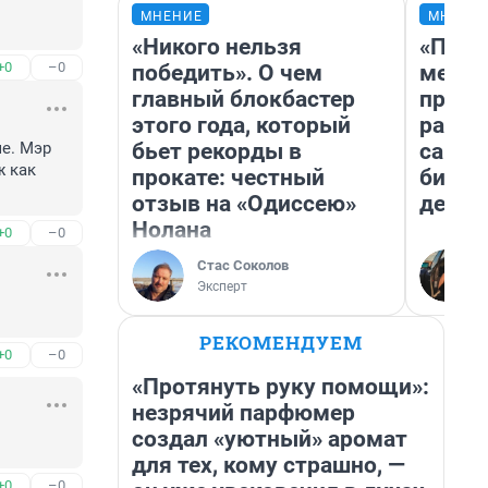
МНЕНИЕ
МНЕНИ
«Никого нельзя
«Поку
+0
–0
победить». О чем
мешке
главный блокбастер
предп
этого года, который
расска
бьет рекорды в
самом
е. Мэр 
 как 
прокате: честный
бизне
отзыв на «Одиссею»
дешев
Нолана
+0
–0
Стас Соколов
Эксперт
РЕКОМЕНДУЕМ
+0
–0
«Протянуть руку помощи»:
незрячий парфюмер
создал «уютный» аромат
для тех, кому страшно, —
+0
–0