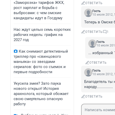
«Заморозка» тарифов ЖКХ,
ОТВЕТИТЬ
рост зарплат и борьба с
Гость
выбросами: с чем омские
10 июля 2012, 
кандидаты идут в Госдуму
Теперь в Омске 
Нас ждут целых семь коротких
ОТВЕТИТЬ
1
рабочих недель: график на
2027 год
Гость
10 июля 201
Как снимают детективный
... избранный
триллер про «свинцового
маньяка» со звездами
ОТВЕТИТЬ
сериалов: фото со съемок и
Гость
первые подробности
10 июля 2012, 
Благодетель ты 
Укусила змея? Зато паука
народу................
нового открыл! История
арахнолога, который обожает
ОТВЕТИТЬ
свою смертельно опасную
работу