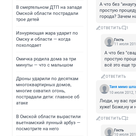
А что без "инау
В смертельном ДТП на западе
простую процеду
Омской области пострадали
города? Зачем н
трое детей
ОТВЕТИТЬ
1
Изнуряющая жара ударит по
Омску и области — когда
Гость
11 июля 201
похолодает
А что без "св
Омичка родила дома за три
простую проце
минуты — что с малышом
всё это еще т
ОТВЕТИТЬ
Дроны ударили по десяткам
многоквартирных домов,
Таня мимо шла
многие охватил огонь,
10 июля 2012, 
пострадали дети: главное об
Люди, ну вас пр
атаке
хуже! Боже,ну и
В Омской области вырастили
ОТВЕТИТЬ
2
вьетнамский лунный арбуз —
посмотрите на него
Гость
10 июля 201