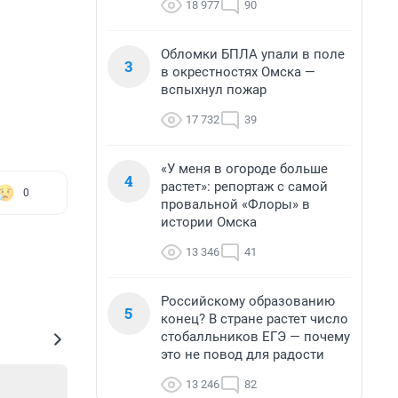
18 977
90
Обломки БПЛА упали в поле
3
в окрестностях Омска —
вспыхнул пожар
17 732
39
«У меня в огороде больше
4
растет»: репортаж с самой
0
провальной «Флоры» в
истории Омска
13 346
41
Российскому образованию
5
конец? В стране растет число
стобалльников ЕГЭ — почему
это не повод для радости
13 246
82