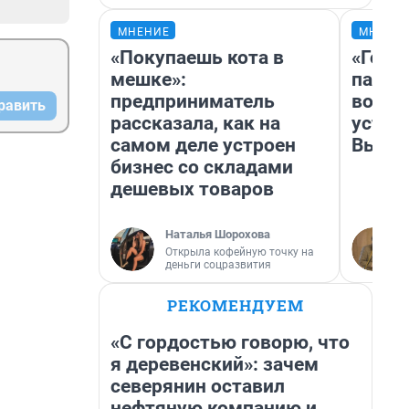
МНЕНИЕ
МНЕНИ
«Покупаешь кота в
«Горо
мешке»:
папер
предприниматель
возму
равить
рассказала, как на
устан
самом деле устроен
Высоц
бизнес со складами
дешевых товаров
Наталья Шорохова
Открыла кофейную точку на
деньги соцразвития
РЕКОМЕНДУЕМ
«С гордостью говорю, что
я деревенский»: зачем
северянин оставил
нефтяную компанию и