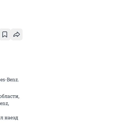
es-Benz.
области,
enz,
л наезд