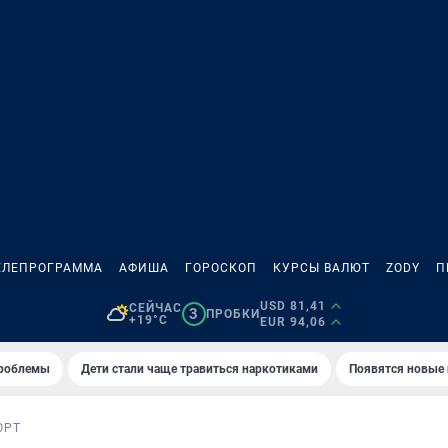
ЕЛЕПРОГРАММА
АФИША
ГОРОСКОП
КУРСЫ ВАЛЮТ
ZODY
П
USD 81,41
СЕЙЧАС
3
ПРОБКИ
+19°C
EUR 94,06
проблемы
Дети стали чаще травиться наркотиками
Появятся новые
ОРТ