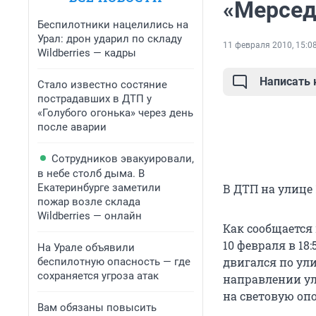
«Мерсед
Беспилотники нацелились на
Урал: дрон ударил по складу
11 февраля 2010, 15:0
Wildberries — кадры
Написать
Стало известно состяние
пострадавших в ДТП у
«Голубого огонька» через день
после аварии
Сотрудников эвакуировали,
в небе столб дыма. В
Екатеринбурге заметили
В ДТП на улице 
пожар возле склада
Wildberries — онлайн
Как сообщается
10 февраля в 18:
На Урале объявили
двигался по ули
беспилотную опасность — где
сохраняется угроза атак
направлении ул
на световую опо
Вам обязаны повысить