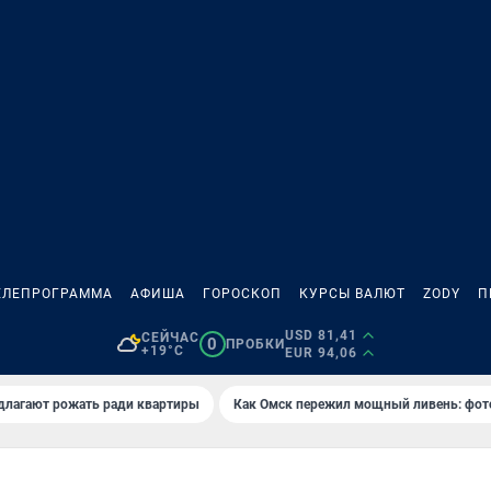
ЕЛЕПРОГРАММА
АФИША
ГОРОСКОП
КУРСЫ ВАЛЮТ
ZODY
П
USD 81,41
СЕЙЧАС
0
ПРОБКИ
+19°C
EUR 94,06
длагают рожать ради квартиры
Как Омск пережил мощный ливень: фот