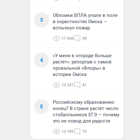
Обломки БПЛА упали в поле
3
в окрестностях Омска —
вспыхнул пожар
17 668
39
«У меня в огороде больше
4
растет»: репортаж с самой
провальной «Флоры» в
истории Омска
13 247
41
Российскому образованию
5
конец? В стране растет число
стобалльников ЕГЭ — почему
это не повод для радости
13 189
79