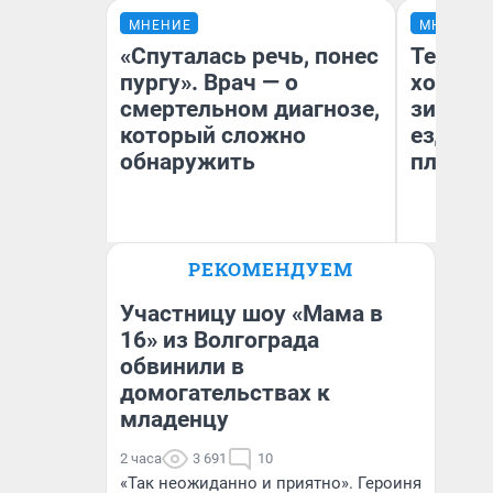
МНЕНИЕ
МНЕНИЕ
«Спуталась речь, понес
Тепло 
пургу». Врач — о
холодн
смертельном диагнозе,
зимой.
который сложно
ездит н
обнаружить
плюсы 
Ирина Волкова
РЕКОМЕНДУЕМ
Главврач клиники
Д
«Реабилитация доктора
Волковой»
Участницу шоу «Мама в
16» из Волгограда
обвинили в
домогательствах к
младенцу
2 часа
3 691
10
«Так неожиданно и приятно». Героиня