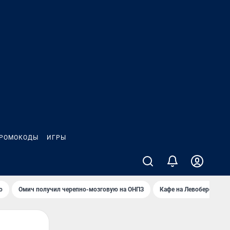
РОМОКОДЫ
ИГРЫ
о
Омич получил черепно-мозговую на ОНПЗ
Кафе на Левобережье в