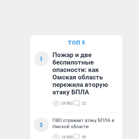
ТОП 5
Пожар и две
1
беспилотные
опасности: как
Омская область
пережила вторую
атаку БПЛА
28 882
22
ПВО отражает атаку БПЛА в
2
Омской области
18 890
90