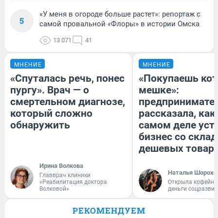
«У меня в огороде больше растет»: репортаж с
5
самой провальной «Флоры» в истории Омска
13 071
41
МНЕНИЕ
МНЕНИЕ
«Спуталась речь, понес
«Покупаешь кот
пургу». Врач — о
мешке»:
смертельном диагнозе,
предпринимате
который сложно
рассказала, как
обнаружить
самом деле уст
бизнес со скла
дешевых товар
Ирина Волкова
Наталья Шорохо
Главврач клиники
«Реабилитация доктора
Открыла кофейну
Волковой»
деньги соцразви
РЕКОМЕНДУЕМ