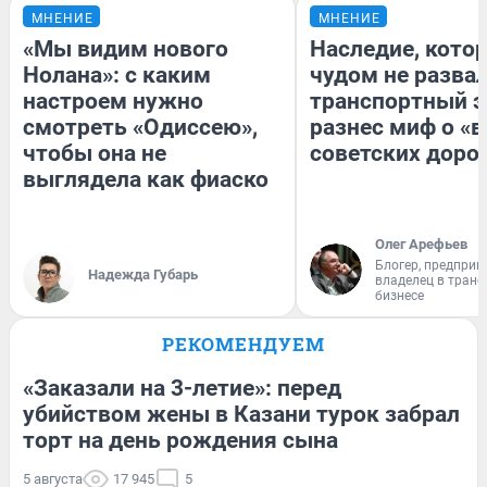
МНЕНИЕ
МНЕНИЕ
«Мы видим нового
Наследие, кото
Нолана»: с каким
чудом не разва
настроем нужно
транспортный э
смотреть «Одиссею»,
разнес миф о «
чтобы она не
советских доро
выглядела как фиаско
Олег Арефьев
Блогер, предприн
Надежда Губарь
владелец в тран
бизнесе
РЕКОМЕНДУЕМ
«Заказали на 3-летие»: перед
убийством жены в Казани турок забрал
торт на день рождения сына
5 августа
17 945
5