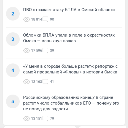
ПВО отражает атаку БПЛА в Омской области
2
18 814
90
Обломки БПЛА упали в поле в окрестностях
3
Омска — вспыхнул пожар
17 596
39
«У меня в огороде больше растет»: репортаж с
4
самой провальной «Флоры» в истории Омска
13 163
41
Российскому образованию конец? В стране
5
растет число стобалльников ЕГЭ — почему это
не повод для радости
13 151
79