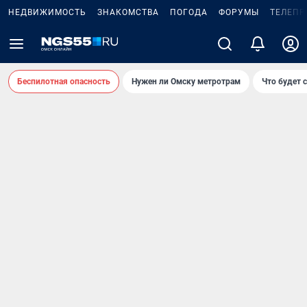
НЕДВИЖИМОСТЬ
ЗНАКОМСТВА
ПОГОДА
ФОРУМЫ
ТЕЛЕПР
Беспилотная опасность
Нужен ли Омску метротрам
Что будет 