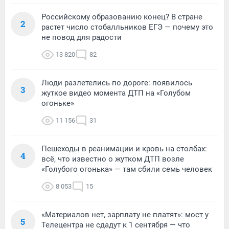
Российскому образованию конец? В стране
2
растет число стобалльников ЕГЭ — почему это
не повод для радости
13 820
82
Люди разлетелись по дороге: появилось
3
жуткое видео момента ДТП на «Голубом
огоньке»
11 156
31
Пешеходы в реанимации и кровь на столбах:
4
всё, что известно о жутком ДТП возле
«Голубого огонька» — там сбили семь человек
8 053
15
«Материалов нет, зарплату не платят»: мост у
5
Телецентра не сдадут к 1 сентября — что