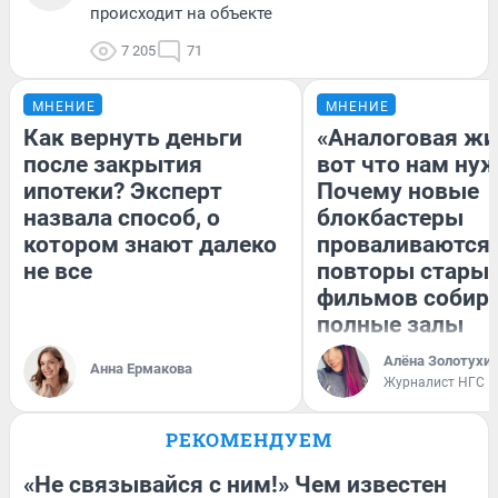
происходит на объекте
7 205
71
МНЕНИЕ
МНЕНИЕ
Как вернуть деньги
«Аналоговая жи
после закрытия
вот что нам нуж
ипотеки? Эксперт
Почему новые
назвала способ, о
блокбастеры
котором знают далеко
проваливаются,
не все
повторы стары
фильмов собир
полные залы
Алёна Золотухи
Анна Ермакова
Журналист НГС
РЕКОМЕНДУЕМ
«Не связывайся с ним!» Чем известен