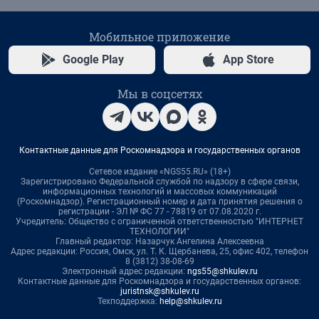
Мобильное приложение
Google Play
App Store
Мы в соцсетях
Контактные данные для Роскомнадзора и государственных органов
Сетевое издание «NGS55.RU» (18+)
Зарегистрировано Федеральной службой по надзору в сфере связи,
информационных технологий и массовых коммуникаций
(Роскомнадзор). Регистрационный номер и дата принятия решения о
регистрации - ЭЛ № ФС 77 - 78819 от 07.08.2020 г.
Учредитель: Общество с ограниченной ответственностью "ИНТЕРНЕТ
ТЕХНОЛОГИИ"
Главный редактор: Назарчук Ангелина Алексеевна
Адрес редакции: Россия, Омск, ул. Т. К. Щербанева, 25, офис 402, телефон
8 (3812) 38-08-69
Электронный адрес редакции:
ngs55@shkulev.ru
Контактные данные для Роскомнадзора и государственных органов:
juristnsk@shkulev.ru
Техподдержка:
help@shkulev.ru