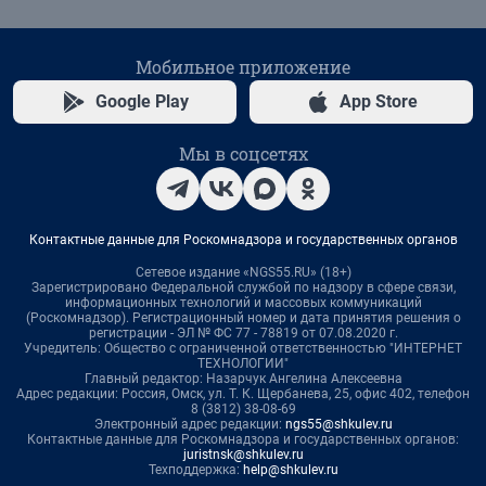
Мобильное приложение
Google Play
App Store
Мы в соцсетях
Контактные данные для Роскомнадзора и государственных органов
Сетевое издание «NGS55.RU» (18+)
Зарегистрировано Федеральной службой по надзору в сфере связи,
информационных технологий и массовых коммуникаций
(Роскомнадзор). Регистрационный номер и дата принятия решения о
регистрации - ЭЛ № ФС 77 - 78819 от 07.08.2020 г.
Учредитель: Общество с ограниченной ответственностью "ИНТЕРНЕТ
ТЕХНОЛОГИИ"
Главный редактор: Назарчук Ангелина Алексеевна
Адрес редакции: Россия, Омск, ул. Т. К. Щербанева, 25, офис 402, телефон
8 (3812) 38-08-69
Электронный адрес редакции:
ngs55@shkulev.ru
Контактные данные для Роскомнадзора и государственных органов:
juristnsk@shkulev.ru
Техподдержка:
help@shkulev.ru