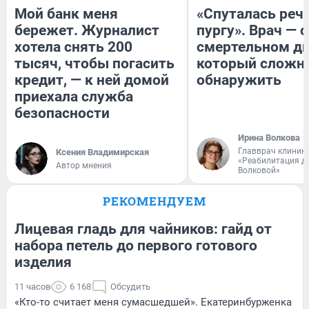
Мой банк меня
«Спуталась речь
бережет. Журналист
пургу». Врач — о
хотела снять 200
смертельном ди
тысяч, чтобы погасить
который сложн
кредит, — к ней домой
обнаружить
приехала служба
безопасности
Ирина Волкова
Главврач клиник
Ксения Владимирская
«Реабилитация д
Автор мнения
Волковой»
РЕКОМЕНДУЕМ
Лицевая гладь для чайников: гайд от
набора петель до первого готового
изделия
11 часов
6 168
Обсудить
«Кто-то считает меня сумасшедшей». Екатеринбурженка